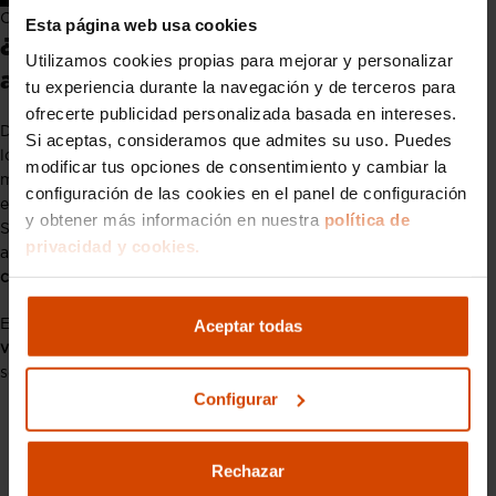
Carnet de conducir de coche automático
Esta página web usa cookies
¿Merece la pena el carnet de conducir
Utilizamos cookies propias para mejorar y personalizar
automático?
tu experiencia durante la navegación y de terceros para
ofrecerte publicidad personalizada basada en intereses.
Depende de tus necesidades. Si vives en ciudad, te interesan
Si aceptas, consideramos que admites su uso. Puedes
los coches eléctricos o simplemente prefieres una conducción
modificar tus opciones de consentimiento y cambiar la
más cómoda, el
carnet coche automático
puede ser una
configuración de las cookies en el panel de configuración
excelente opción.
y obtener más información en nuestra
política de
Sin embargo, si te gusta conducir o prevés usar coches de
privacidad y cookies.
alquiler o de combustión tradicional, quizás te convenga el
carnet de coche manual
, más versátil.
Aceptar todas
En cualquier caso, el futuro apunta claramente hacia los
vehículos automáticos y eléctricos
, por lo que esta licencia
será cada vez más común y práctica en los próximos años.
Configurar
Preguntas frecuentes sobre el
carnet coche automático
Rechazar