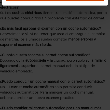
¿El carnet coche automático sirve para conducir coches
eléctricos?
Sí. Los
coches eléctricos
tienen transmisión automática, por lo
que puedes conducirlos sin problema con este tipo de carnet.
¿Es más fácil aprobar el examen con un coche automático?
Generalmente sí. Al no tener que usar el embrague ni cambiar
de marcha, los alumnos suelen cometer
menos errores y
superar el examen más rápido
.
¿Cuánto cuesta sacarse el carnet coche automático?
Depende de la
autoescuela
y la ciudad, pero suele ser
similar o
ligeramente superior
al carnet manual debido al tipo de
vehículo empleado.
¿Puedo conducir un coche manual con el carnet automático?
No. El
carnet coche automático
solo permite conducir
vehículos automáticos. Para manejar un coche manual,
deberás aprobar un nuevo examen práctico.
¿Puedo cambiar mi carnet automático por uno manual más