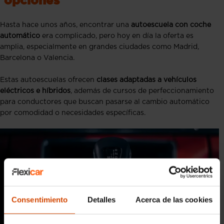
opciones
Hasta hace unos años, encontrar una
autoescuela con coche
automático
era complicado, pero hoy en día la oferta es
amplia, especialmente en grandes ciudades como Madrid,
Barcelona o Valencia.
Estas autoescuelas ofrecen
clases adaptadas a vehículos
eléctricos e híbridos
, además de cursos de perfeccionamiento
para conductores que buscan pasarse al cambio automático
por comodidad o necesidades específicas.
Consentimiento
Detalles
Acerca de las cookies