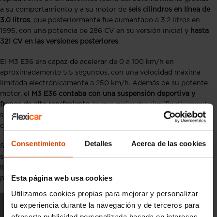
a su comportamiento y a su motor de
seis cilindros en línea de
3.0 litros
, que posteriormente fue aumentado a 3.2 litros en
1995, con una potencia de 286 CV en su versión inicial y
hasta
321 CV en las versiones posteriores
.
El M3 E36 era capaz de acelerar de 0 a 100 km/h en
aproximadamente 5,5 segundos, con una velocidad máxima
limitada electrónicamente a 250 km/h. Además de su potente
motor, el
M3 E36 contaba con una suspensión deportiva y
frenos de alto rendimiento
, lo que mejoraba significativamente
su comportamiento en carretera y ofrecía una experiencia de
conducción excepcional.
Consentimiento
Detalles
Acerca de las cookies
Su diseño también incluía detalles específicos que resaltaban
su carácter deportivo, como los paragolpes más agresivos, las
llantas especiales, la posibilidad de añadir un pequeño alerón
Esta página web usa cookies
para mejorar la aerodinámica y los distintivos emblemas M.
Utilizamos cookies propias para mejorar y personalizar
tu experiencia durante la navegación y de terceros para
ofrecerte publicidad personalizada basada en intereses.