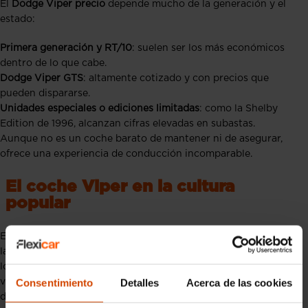
El
Dodge Viper precio
depende mucho de la generación y el
estado:
Primera generación y RT/10
: suelen ser los más económicos
dentro de lo que cabe.
Dodge Viper GTS
: altamente cotizado y con precios que
pueden dispararse.
Unidades especiales o ediciones limitadas
: como la Shelby
Edition de 1996, alcanzan cifras elevadas en subastas.
Aunque no es un coche barato de mantener ni de asegurar,
ofrece una experiencia de conducción incomparable.
El coche Viper en la cultura
popular
El
coche Viper
también ha tenido una presencia importante en
la cultura del motor digital. El
Viper Gran Turismo
es uno de
los modelos más reconocidos en la famosa saga de
Consentimiento
Detalles
Acerca de las cookies
videojuegos, donde ha permitido a muchos jugadores
descubrir su carácter explosivo desde el sofá.