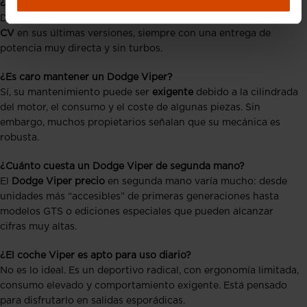
¿Cuál es la potencia del motor Viper?
Depende de la generación, pero el V10 llegó a superar los
600
CV
en sus últimas versiones, siempre con una entrega de
potencia muy directa y sin turbos.
¿Es caro mantener un Dodge Viper?
Sí, su mantenimiento puede ser
exigente
debido a la cilindrada
del motor, el consumo y el coste de algunas piezas. Sin
embargo, muchos propietarios señalan que su mecánica es
robusta.
¿Cuánto cuesta un Dodge Viper de segunda mano?
El
Dodge Viper precio
en segunda mano varía mucho: desde
unidades más “accesibles” de primeras generaciones hasta
modelos GTS o ediciones especiales que pueden alcanzar
cifras muy altas.
¿El coche Viper es apto para uso diario?
No es lo ideal. Es un deportivo radical, con ergonomía limitada,
consumo elevado y comportamiento exigente. Está pensado
para disfrutarlo en salidas esporádicas.