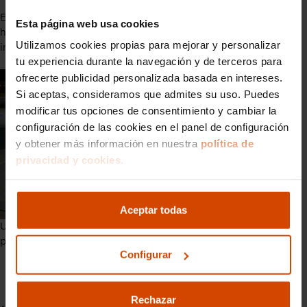
En cine, televisión y competiciones, también ha sido un
Esta página web usa cookies
habitual gracias a su imagen agresiva y su sonido
Utilizamos cookies propias para mejorar y personalizar
inconfundible.
tu experiencia durante la navegación y de terceros para
ofrecerte publicidad personalizada basada en intereses.
Si aceptas, consideramos que admites su uso. Puedes
modificar tus opciones de consentimiento y cambiar la
configuración de las cookies en el panel de configuración
y obtener más información en nuestra
política de
privacidad y cookies.
Aceptar todas
Una de su versión más reconocida era el Gran Turismo, siendo
popular por un videojuego.
Configurar
Preguntas frecuentes sobre coche
Viper
Rechazar