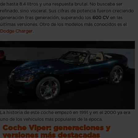
de hasta 8.4 litros y una respuesta brutal. No buscaba ser
refinado, sino visceral. Sus cifras de potencia fueron creciendo
generación tras generación, superando los
600 CV
en las
últimas versiones. Otro de los modelos más conocidos es el
Dodge Charger
.
La historia de este coche empezó en 1991 y en el 2000 ya era
uno de los vehículos más populares de la época.
Coche Viper: generaciones y
versiones más destacadas