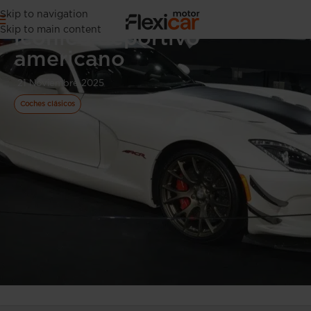
Coche Viper: todo sobre el
Skip to navigation
Skip to main content
icónico deportivo
americano
21 Noviembre 2025
Coches clásicos