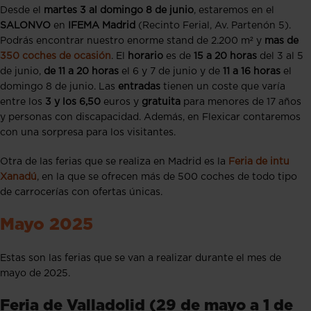
Desde el
martes 3 al domingo 8 de junio
, estaremos en el
SALONVO
en
IFEMA Madrid
(Recinto Ferial, Av. Partenón 5).
Podrás encontrar nuestro enorme stand de 2.200 m² y
mas de
350 coches de ocasión
. El
horario
es de
15 a 20 horas
del 3 al 5
de junio,
de 11 a 20 horas
el 6 y 7 de junio y de
11 a 16 horas
el
domingo 8 de junio. Las
entradas
tienen un coste que varía
entre los
3 y los 6,50
euros y
gratuita
para menores de 17 años
y personas con discapacidad. Además, en Flexicar contaremos
con una sorpresa para los visitantes.
Otra de las ferias que se realiza en Madrid es la
Feria de intu
Xanadú
, en la que se ofrecen más de 500 coches de todo tipo
de carrocerías con ofertas únicas.
Mayo 2025
Estas son las ferias que se van a realizar durante el mes de
mayo de 2025.
Feria de Valladolid (29 de mayo a 1 de