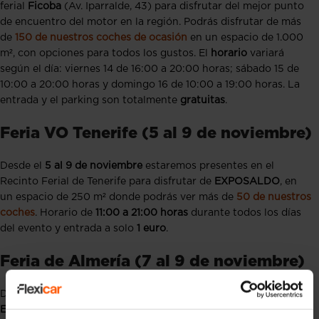
ferial
Ficoba
(Av. Iparralde, 43) para disfrutar del mejor punto
de encuentro del motor en la región. Podrás disfrutar de más
de
150 de nuestros coches de ocasión
en un espacio de 1.000
m², con opciones para todos los gustos. El
horario
variará
según el día: viernes 14 de 16:00 a 20:00 horas; sábado 15 de
10:00 a 20:00 horas y domingo 16 de 10:00 a 19:00 horas. La
entrada y el parking son totalmente
gratuitas
.
Feria VO Tenerife (5 al 9 de noviembre)
Desde el
5 al 9 de noviembre
estaremos presentes en el
Recinto Ferial de Tenerife para disfrutar de
EXPOSALDO
, en
un espacio de 250 m² donde podrás ver más de
50 de nuestros
coches
. Horario de
11:00 a 21:00 horas
durante todos los días
del evento y entrada a solo
1 euro
.
Feria de Almería (7 al 9 de noviembre)
Del
7 al 9 de noviembre
estaremos presentes en el
Palacio de
Exposiciones de El Toyo – Retamar
(Almería) para disfrutar del