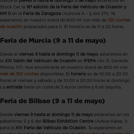
Desde el
jueves 8 hasta el domingo 11 de mayo
estaremos en
Stock Car la
16ª edición de la Feria del Vehículo de Ocasión y
KM 0
en la
Feria de Zaragoza
(Autovia A – 2, km 311). Te
esperamos en nuestro stand de 800 m² con más de
120 coches
de ocasión
preparados para ti. El horario es de 11 a 20 horas.
Feria de Murcia (9 a 11 de mayo)
Desde el
viernes 9 hasta el domingo 11 de mayo
, estaremos en
la
XXI Salón del Vehículo de Ocasión
en
IFEPA
(Av. D. Gerardo
Molina, 117). Nos encontrarás en nuestro stand de 800 m² con
más de 150 coches
disponibles. El
horario
es
de 10:00 a 20:30
horas el viernes y sábado y de 10:00 a 20:00 horas el domingo.
La
entrada
tiene un coste de 3 euros online y 6 en taquilla.
Feria de Bilbao (9 a 11 de mayo)
Desde
viernes 9 hasta el domingo 11 de mayo
estaremos en los
pabellones 5 y 6 del
Bilbao Exhibition Centre
(Azkue Kalea, 1)
para la
XIV
Feria del Vehículo de Ocasión
. Te esperamos en