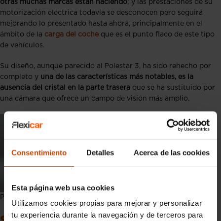
otras muchas marcas están haciendo
; y las prestaciones de su
motorización eléctrica todavía se desconocen pero seguirá
mejorando lo presentado hasta ahora, principalmente en el
ámbito de la
carga del coche
que es el punto flaco de este tipo
de vehículos.
Su diseño, aunque parecido al Polestar 3, ha sido rehecho por
completo y
una de las características más notables, es la
ausencia del cristal en la parte trasera
que se ha sustituido por
una cámara que ofrece un campo de visión más amplio.
Consentimiento
Detalles
Acerca de las cookies
Esta página web usa cookies
Polestar 4
Utilizamos cookies propias para mejorar y personalizar
tu experiencia durante la navegación y de terceros para
Sostenibilidad y tecnología de