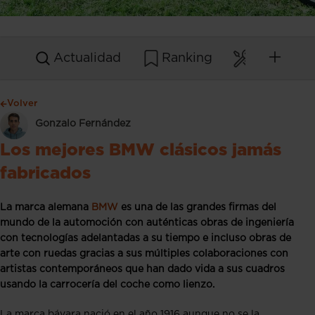
Actualidad
Ranking
Mantenim
Volver
Gonzalo Fernández
Los mejores BMW clásicos jamás
fabricados
La marca alemana
BMW
es una de las grandes firmas del
mundo de la automoción con auténticas obras de ingeniería
con tecnologías adelantadas a su tiempo e incluso obras de
arte con ruedas gracias a sus múltiples colaboraciones con
artistas contemporáneos que han dado vida a sus cuadros
usando la carrocería del coche como lienzo.
La marca bávara nació en el año 1916 aunque no se la