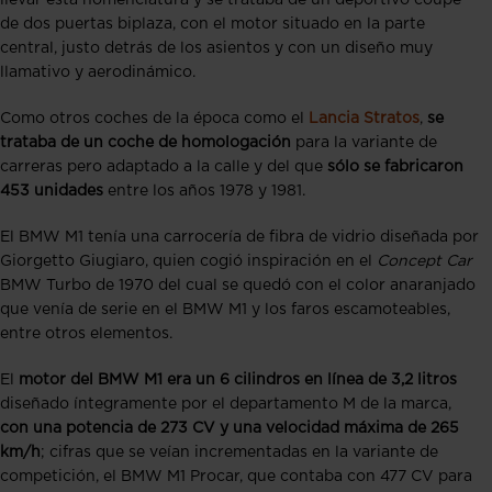
llevar esta nomenclatura y se trataba de un deportivo coupé
de dos puertas biplaza, con el motor situado en la parte
central, justo detrás de los asientos y con un diseño muy
llamativo y aerodinámico.
Como otros coches de la época como el
Lancia Stratos
,
se
trataba de un coche de homologación
para la variante de
carreras pero adaptado a la calle y del que
sólo se fabricaron
453 unidades
entre los años 1978 y 1981.
El BMW M1 tenía una carrocería de fibra de vidrio diseñada por
Giorgetto Giugiaro, quien cogió inspiración en el
Concept Car
BMW Turbo de 1970 del cual se quedó con el color anaranjado
que venía de serie en el BMW M1 y los faros escamoteables,
entre otros elementos.
El
motor del BMW M1 era un 6 cilindros en línea de 3,2 litros
diseñado íntegramente por el departamento M de la marca,
con una potencia de 273 CV y una velocidad máxima de 265
km/h
; cifras que se veían incrementadas en la variante de
competición, el BMW M1 Procar, que contaba con 477 CV para