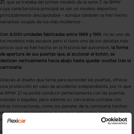
Z1
, que se trataba del primer modelo de la serie Z de BMW
cuya característica principal es ser un modelo deportivo
principalmente descapotable – aunque también se han hecho
variantes coupés de los más modernos -.
Con 8.000 unidades fabricadas entre 1989 y 1991
, no es uno de
los modelos más escasos pero si tiene uno de los detalles más
únicos que se han hecho en la historia del automóvil,
la forma
de apertura de sus puertas que, al accionar el botón, se
deslizan verticalmente hacia abajo hasta quedar ocultas tras la
carrocería
.
Gracias al diseño que tenía para esconder las puertas, ofrecía
una protección en caso de accidente independiente, por lo que
el BMW Z1 se podía conducir perfectamente con las puertas
subidas o bajadas; pero además su carrocería contaba con
otras innovaciones, como los paneles de la carrocería hechos
de plástico desmontables o un arco antivuelco integrado en el
marco del parabrisas.
Su
motorización era un 6 en línea procedente del BMW 325i