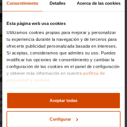
Consentimiento
Detalles
Acerca de las cookies
E30
, por lo que se trataba de un 2,5 litros de 168 CV.
Esta página web usa cookies
Utilizamos cookies propias para mejorar y personalizar
tu experiencia durante la navegación y de terceros para
ofrecerte publicidad personalizada basada en intereses.
Si aceptas, consideramos que admites su uso. Puedes
modificar tus opciones de consentimiento y cambiar la
configuración de las cookies en el panel de configuración
BMW Z1
y obtener más información en nuestra
política de
BMW Z8
privacidad y cookies.
Se trata quizás del
modelo más famoso de BMW por su
aparición en
la película
de 007: El Mundo nunca es Suficiente
,
Aceptar todas
de 1999 y fue el último coche de la marca en salir en la
franquicia de James Bond antes de la llegada de
Aston Martin
.
Configurar
El desarrollo del BMW Z8 comenzó en el año 1993 y no fue