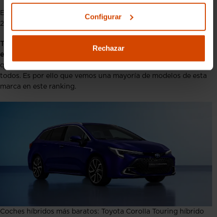
El Toyota Corolla Touring se puede comprar nuevo desde los
Configurar
26.450 € y desde 17.490 € de segunda mano.
Toyota es una de las marcas que más han apostado por la
Rechazar
electrificación e hibridación en sus modelos
y ha conseguido
que con un precio muy comedido puedan estar en manos de
todos. Es por ello que vemos una mayoría de modelos de esta
marca en este ranking.
Coches híbridos más baratos: Toyota Corolla Touring híbrido