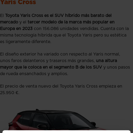
Yaris Cross
El
Toyota Yaris Cross es el SUV híbrido más barato del
mercado
y el
tercer modelo de la marca más popular en
Europa en 2023
con 156.086 unidades vendidas. Cuenta con la
misma tecnología híbrida que el Toyota Yaris pero su estética
es ligeramente diferente.
El diseño exterior ha variado con respecto al Yaris normal,
unos faros delanteros y traseros más grandes,
una altura
mayor que le coloca en el segmento B de los SUV
y unos pasos
de rueda ensanchados y amplios.
El precio de venta nuevo del Toyota Yaris Cross empieza en
25.950 €.