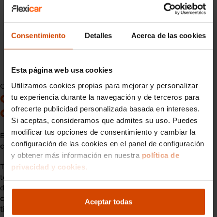
Consentimiento
Detalles
Acerca de las cookies
Esta página web usa cookies
Utilizamos cookies propias para mejorar y personalizar
Coches híbridos más baratos: Toyota Yaris Cross Hybrid
tu experiencia durante la navegación y de terceros para
Coches híbridos más baratos: Toyota
ofrecerte publicidad personalizada basada en intereses.
Corolla Touring
Si aceptas, consideramos que admites su uso. Puedes
modificar tus opciones de consentimiento y cambiar la
El
Toyota Corolla
Touring es un familiar que comparte
configuración de las cookies en el panel de configuración
carrocería con el Suzuki Swace
.
y obtener más información en nuestra
política de
privacidad y cookies.
Tiene un motor gasolina y dos eléctricos con una potencia
total de 140 CV; cuenta con la misma tecnología que el resto
de modelos, por lo que
el Toyota Corolla Touring puede
circular en modo eléctrico durante una gran cantidad de
Aceptar todas
tiempo
, reduciendo el consumo y las emisiones.