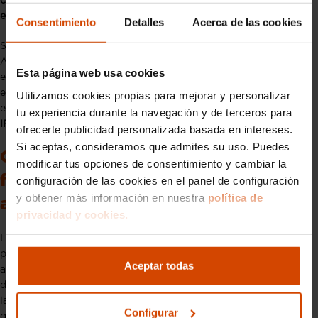
coche de segunda mano si el mismo se vendió al concesionario
en el que se realiza la compra con el IVA incluido.
Consentimiento
Detalles
Acerca de las cookies
Si el autónomo está registrado como Agente Comercial en la
Agencia Tributaria, se podrá desgravar el IVA si el vehículo
Esta página web usa cookies
entra dentro del Régimen General del IVA, es decir, cuando no
está dentro de REBU (Régimen Especial de Bienes Usados). Sin
Utilizamos cookies propias para mejorar y personalizar
embargo,
si el coche se acoge a REBU, solo será deducible el
tu experiencia durante la navegación y de terceros para
IRPF.
ofrecerte publicidad personalizada basada en intereses.
Si aceptas, consideramos que admites su uso. Puedes
Quién se beneficia de las ventajas
modificar tus opciones de consentimiento y cambiar la
fiscales de comprar un coche como
configuración de las cookies en el panel de configuración
y obtener más información en nuestra
política de
autónomo
privacidad y cookies.
Los autónomos, desde fontaneros hasta repartidores y
profesionales que necesiten desplazarse por motivo de su
Aceptar todas
actividad, pueden desgravar la compra del coche,
demostrando que es necesario para su trabajo, lo cual
incluye
la
deducción del IVA y el IRPF de la compra del vehículo
y los
Configurar
gastos procedentes de su uso, como el combustible, peajes y