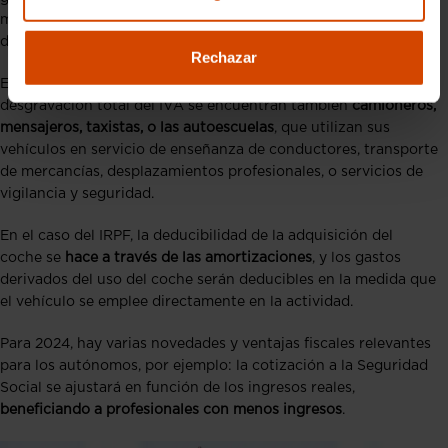
mantenimiento, siempre y cuando el vehículo esté vinculado
de modo exclusivo a la actividad profesional​​.
Rechazar
Entre los colectivos que pueden beneficiarse de la
desgravación total del IVA se encuentran también
camioneros,
mensajeros, taxistas, o las autoescuelas
, que utilizan sus
vehículos en servicio de enseñanza de conductores, transporte
de mercancías, desplazamientos profesionales, o servicios de
vigilancia y seguridad​​.
En el caso del IRPF, la deducibilidad de la adquisición del
coche se
hace a través de las amortizaciones
, y los gastos
derivados del uso del coche serán deducibles en la medida que
el vehículo se emplee directamente en la actividad​​.
Para 2024, hay varias novedades y ventajas fiscales relevantes
para los autónomos, por ejemplo: la cotización a la Seguridad
Social se ajustará en función de los ingresos reales,
beneficiando a profesionales con menos ingresos
.