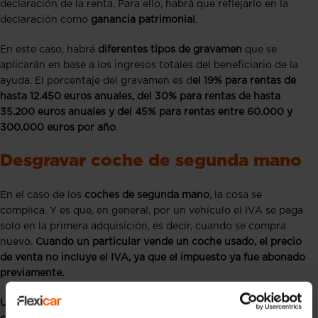
declaración de la renta. Para ello, habrá que reflejarlo en la
declaración como
ganancia patrimonial
.
En este caso, habrá
diferentes tipos de gravamen
que se
aplicarán en base a los ingresos totales del beneficiario de la
ayuda. El porcentaje del gravamen es d
el 19% para rentas de
hasta 12.450 euros anuales, del 30% para rentas de hasta
35.200 euros anuales y del 45% para rentas entre 60.000 y
300.000 euros por año
.
Desgravar coche de segunda mano
En el caso de los
coches de segunda mano
, la cosa se
complica. Y es que, en general, por un vehículo el IVA se paga
solo en la primera adquisición, es decir, cuando se compra
nuevo.
Cuando un particular vende un coche usado, el precio
de venta no incluye el IVA, ya que el impuesto ya fue abonado
previamente.
Un autónomo sólo podrá deducirse el IVA por la compra de un