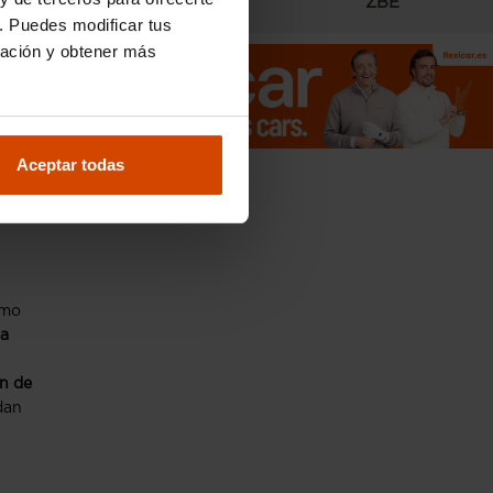
Radares
ZBE
. Puedes modificar tus
ración y obtener más
 del
es
Aceptar todas
omo
sa
n de
dan