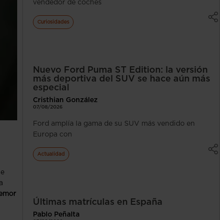
vendedor de coches
Curiosidades
Nuevo Ford Puma ST Edition: la versión
más deportiva del SUV se hace aún más
especial
Cristhian González
07/08/2026
Ford amplía la gama de su SUV más vendido en
Europa con
Actualidad
te
a
temor
Últimas matrículas en España
Pablo Peñalta