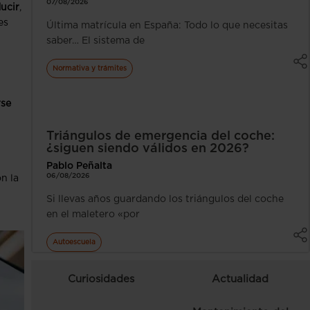
07/08/2026
ucir
,
es
Última matrícula en España: Todo lo que necesitas
saber… El sistema de
Normativa y trámites
rse
Triángulos de emergencia del coche:
¿siguen siendo válidos en 2026?
Pablo Peñalta
06/08/2026
n la
Si llevas años guardando los triángulos del coche
en el maletero «por
Autoescuela
Curiosidades
Actualidad