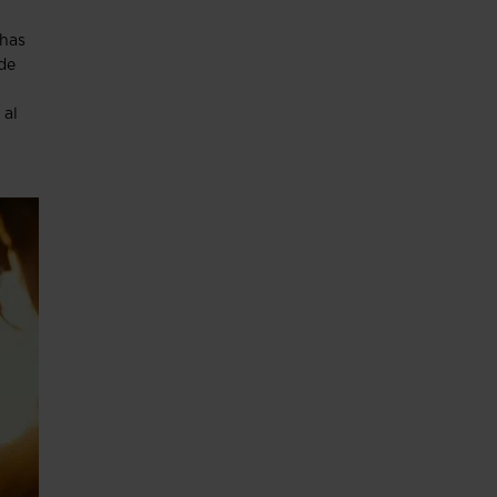
chas
 de
 al