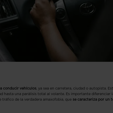
 a conducir vehículos
, ya sea en carretera, ciudad o autopista. Es
hasta una parálisis total al volante. Es importante diferenciar l
 tráfico de la verdadera amaxofobia, que
se caracteriza por un 