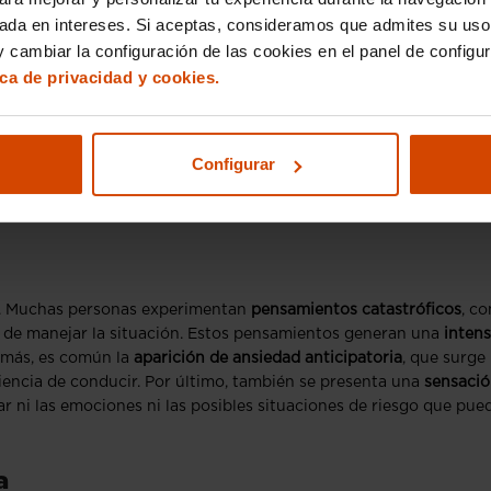
sada en intereses. Si aceptas, consideramos que admites su uso
 cambiar la configuración de las cookies en el panel de configu
ica de privacidad y cookies.
pueden presentar una
variedad de síntomas físicos
que afectan su
 taquicardia
, que son sensaciones de latidos rápidos o irregulares
en ambientes frescos, lo que puede estar acompañado de
temblor
pueden aparecer
mareos o una sensación de desmayo
, lo que
Configurar
ro síntoma físico es la
dificultad para respirar
, que a menudo se
capacidad de inhalar profundamente
.
es. Muchas personas experimentan
pensamientos catastróficos
, c
s de manejar la situación. Estos pensamientos generan una
inten
demás, es común la
aparición de ansiedad anticipatoria
, que surge
riencia de conducir. Por último, también se presenta una
sensació
r ni las emociones ni las posibles situaciones de riesgo que pue
a