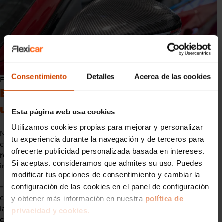
Consentimiento
Detalles
Acerca de las cookies
Espejo retrovisor de fibra de carbono
Ejemplos de marcas y coches que
usan fibra de carbono
Esta página web usa cookies
Utilizamos cookies propias para mejorar y personalizar
Numerosas marcas de coches han adoptado la fibra de
tu experiencia durante la navegación y de terceros para
carbono en la fabricación de sus vehículos para
mejorar el
ofrecerte publicidad personalizada basada en intereses.
rendimiento y reducir el peso
. Algunos ejemplos destacados
Si aceptas, consideramos que admites su uso. Puedes
incluyen:
modificar tus opciones de consentimiento y cambiar la
configuración de las cookies en el panel de configuración
– McLaren
: McLaren ha sido pionero en el uso de la fibra de
y obtener más información en nuestra
política de
carbono desde los años 80. Su superdeportivo
McLaren P1
,
lanzado en
2013
, cuenta con un
chasis monocasco de fibra de
privacidad y cookies.
carbono
, que proporciona una combinación excepcional de