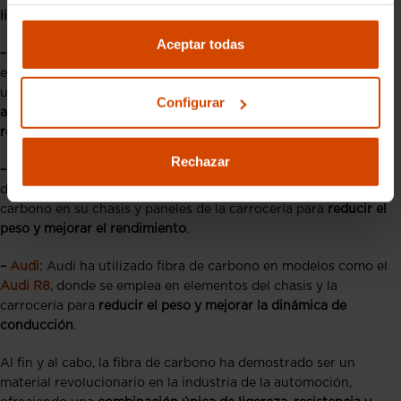
ligereza y rigidez
.
Aceptar todas
–
BMW
: La serie BMW i, que incluye los modelos i3 e i8, utiliza
extensivamente la fibra de carbono. El
BMW i3
, por ejemplo,
utiliza un
chasis de fibra de carbono
para compensar el
peso
Configurar
adicional de las baterías
, mejorando así la
eficiencia y el
rendimiento
.
Rechazar
– Ferrari
: Ferrari ha incorporado fibra de carbono en muchos
de sus modelos, incluyendo el LaFerrari que utiliza fibra de
carbono en su chasis y paneles de la carrocería para
reducir el
peso y mejorar el rendimiento
.
–
Audi
: Audi ha utilizado fibra de carbono en modelos como el
Audi R8
, donde se emplea en elementos del chasis y la
carrocería para
reducir el peso y mejorar la dinámica de
conducción
.
Al fin y al cabo, la fibra de carbono ha demostrado ser un
material revolucionario en la industria de la automoción,