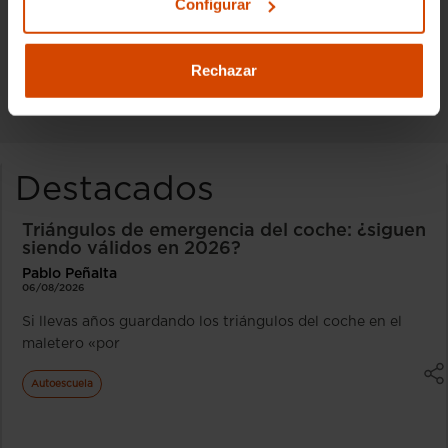
Configurar
estar informado de todo el mundo del
motor.
Rechazar
Destacados
Triángulos de emergencia del coche: ¿siguen
siendo válidos en 2026?
Pablo Peñalta
06/08/2026
Si llevas años guardando los triángulos del coche en el
maletero «por
Autoescuela