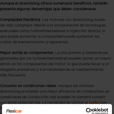
Aunque el downsizing ofrece numerosos beneficios, también
presenta algunas desventajas que deben considerarse:
Complejidad mecánica
: Los motores con downsizing suelen
ser más complejos debido a la incorporación de tecnologías
avanzadas como turboalimentadores e inyección directa, lo
que puede aumentar la complejidad puede aumentar los
costos de mantenimiento y reparación.
Mayor estrés en componentes
: La alta presión y temperatura
generadas por los turboalimentadores pueden poner un mayor
estrés en los componentes del motor, lo que puede llevar a un
desgaste prematuro y a la necesidad de un mantenimiento
más frecuente.
Consumo en condiciones reales
: Aunque los motores
downsizing prometen una mejor eficiencia de combustible, en
condiciones de conducción real pueden no siempre cumplir
con estas expectativas. La necesidad de utilizar el
turbo
con
frecuencia para mantener la potencia puede aumentar el