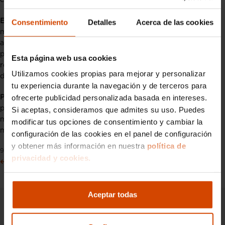
consumo de combustible.
Emisiones de NOx
: Los motores downsized pueden generar
Consentimiento
Detalles
Acerca de las cookies
mayores niveles de óxidos de nitrógeno (NOx) debido a las
altas temperaturas de combustión, estos contaminantes son
perjudiciales para el medio ambiente y la salud humana, y su
Esta página web usa cookies
reducción puede requerir sistemas adicionales de tratamiento
Utilizamos cookies propias para mejorar y personalizar
de gases de escape.
tu experiencia durante la navegación y de terceros para
ofrecerte publicidad personalizada basada en intereses.
Percepción del rendimiento
: Algunos conductores pueden
percibir una falta de suavidad en la entrega de potencia de los
Si aceptas, consideramos que admites su uso. Puedes
motores downsized, especialmente en comparación con los
modificar tus opciones de consentimiento y cambiar la
motores de mayor cilindrada.
configuración de las cookies en el panel de configuración
y obtener más información en nuestra
política de
9 Julio 2024
privacidad y cookies.
Anterior
Siguiente
Aceptar todas
Síguenos en nuestras redes sociales para