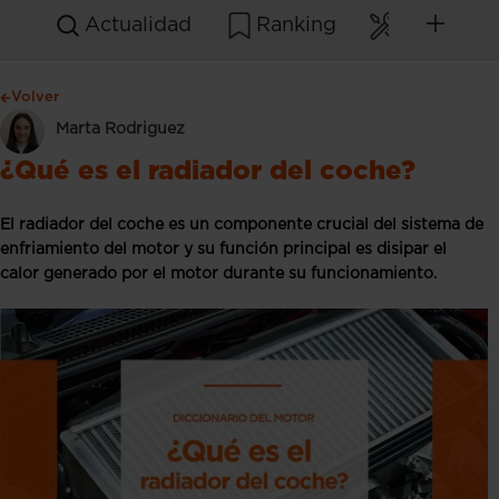
Actualidad
Ranking
Mantenim
Volver
Marta Rodriguez
¿Qué es el radiador del coche?
El radiador del coche es un componente crucial del sistema de
enfriamiento del motor y su función principal es disipar el
calor generado por el motor durante su funcionamiento.