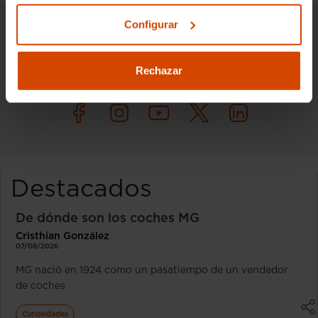
Configurar
Síguenos en nuestras redes sociales para
estar informado de todo el mundo del
Rechazar
motor.
Destacados
De dónde son los coches MG
Cristhian González
07/08/2026
MG nació en 1924 como un pasatiempo de un vendedor
de coches
Curiosidades