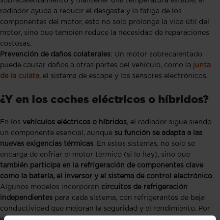
sobrecalentamiento y mantener una temperatura estable, el
radiador ayuda a reducir el desgaste y la fatiga de los
componentes del motor, esto no solo prolonga la vida útil del
motor, sino que también reduce la necesidad de reparaciones
costosas.
Prevención de daños colaterales
: Un motor sobrecalentado
puede causar daños a otras partes del vehículo, como la
junta
de la culata
, el sistema de escape y los sensores electrónicos.
¿Y en los coches eléctricos o híbridos?
En los
vehículos eléctricos o híbridos
, el radiador sigue siendo
un componente esencial, aunque
su función se adapta a las
nuevas exigencias térmicas
. En estos sistemas, no solo se
encarga de enfriar el motor térmico (si lo hay), sino que
también participa en la refrigeración de componentes clave
como la batería, el inversor y el sistema de control electrónico
.
Algunos modelos incorporan
circuitos de refrigeración
independientes
para cada sistema, con refrigerantes de baja
conductividad que mejoran la seguridad y el rendimiento. Por
ello,
el mantenimiento del radiador sigue siendo fundamental
,