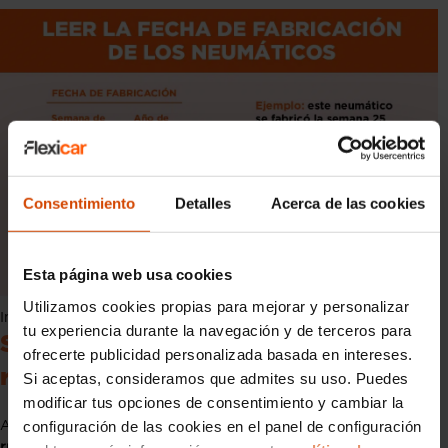
Consentimiento
Detalles
Acerca de las cookies
Esta página web usa cookies
Utilizamos cookies propias para mejorar y personalizar
Infografía: Consultar fecha de caducidad de los neumáticos
tu experiencia durante la navegación y de terceros para
Sanciones por no circular con las
ofrecerte publicidad personalizada basada en intereses.
ruedas adecuadas
Si aceptas, consideramos que admites su uso. Puedes
modificar tus opciones de consentimiento y cambiar la
configuración de las cookies en el panel de configuración
A pesar de que
no existe ninguna sanción por circular con