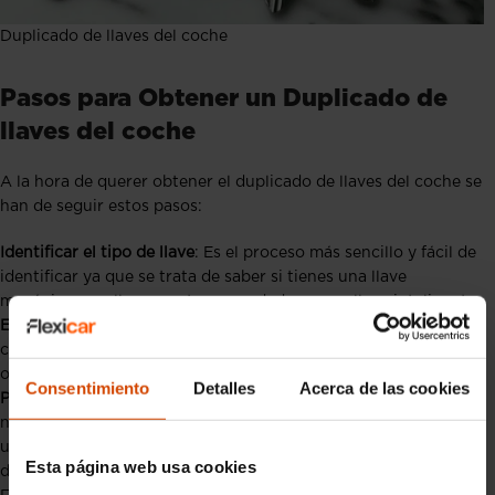
Duplicado de llaves del coche
Pasos para Obtener un Duplicado de
llaves del coche
A la hora de querer obtener el duplicado de llaves del coche se
han de seguir estos pasos:
Identificar el tipo de llave
: Es el proceso más sencillo y fácil de
identificar ya que se trata de saber si tienes una llave
mecánica, una llave con transpondedor o una llave inteligente.
Elegir un proveedor de servicios
: Basado en el tipo de llave y el
coste, elegir si es mejor acudir a un concesionario, un cerrajero
o hacerlo por ti mismo.
Consentimiento
Detalles
Acerca de las cookies
Presentar la documentación necesaria
: Generalmente
necesitarás el número de identificación del vehículo (VIN) y
una identificación personal para probar que eres el propietario
Esta página web usa cookies
del coche.