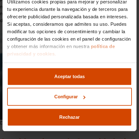
Finalmente lo que queda es esperar ya que, en función del
Utilizamos cookies propias para mejorar y personalizar
método elegido, podrías tener que esperar desde unos pocos
tu experiencia durante la navegación y de terceros para
minutos hasta varios días para obtener tu duplicado de llaves
ofrecerte publicidad personalizada basada en intereses.
del coche.
Si aceptas, consideramos que admites su uso. Puedes
modificar tus opciones de consentimiento y cambiar la
configuración de las cookies en el panel de configuración
y obtener más información en nuestra
política de
privacidad y cookies.
Aceptar todas
Configurar
Rechazar
Duplicado de llaves del coche