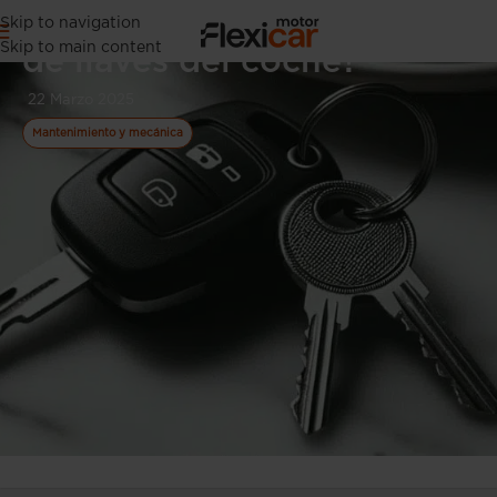
¿Cómo sacar un duplicado
Skip to navigation
Skip to main content
de llaves del coche?
22 Marzo 2025
Mantenimiento y mecánica