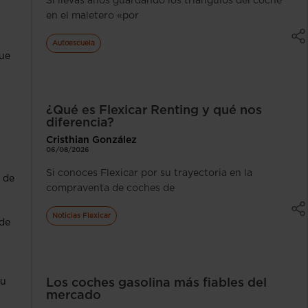
Si llevas años guardando los triángulos del coche
en el maletero «por
Autoescuela
que
¿Qué es Flexicar Renting y qué nos
diferencia?
Cristhian González
06/08/2026
Si conoces Flexicar por su trayectoria en la
 de
compraventa de coches de
Noticias Flexicar
 de
tu
Los coches gasolina más fiables del
mercado