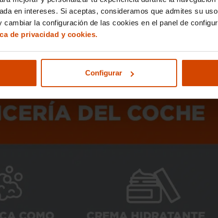
o para limpiar la tapicería del coche sería suficiente.
sada en intereses. Si aceptas, consideramos que admites su uso
 cambiar la configuración de las cookies en el panel de configu
has específicas
ica de privacidad y cookies.
 la tapicería de nuestro coche,
vamos a profundizar en algunas
pecial.
Configurar