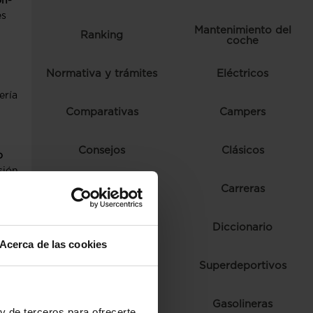
ón-
es
Mantenimiento del
Ranking
coche
Normativa y trámites
Eléctricos
ería
Comparativas
Campers
Consejos
Clásicos
o
sión
piel.
Autoescuela
Carreras
nutos
Ferias y eventos
Diccionario
Acerca de las cookies
a
Fórmula 1
Superdeportivos
a
Híbridos
Gasolineras
y de terceros para ofrecerte