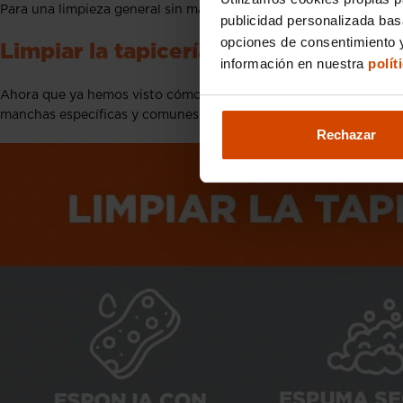
Para una limpieza general sin manchas específicas, con este métod
publicidad personalizada ba
opciones de consentimiento y
Limpiar la tapicería del coche: Manc
información en nuestra
polít
Ahora que ya hemos visto cómo realizar una
limpieza general de
manchas específicas y comunes que requieren un tratamiento es
Rechazar