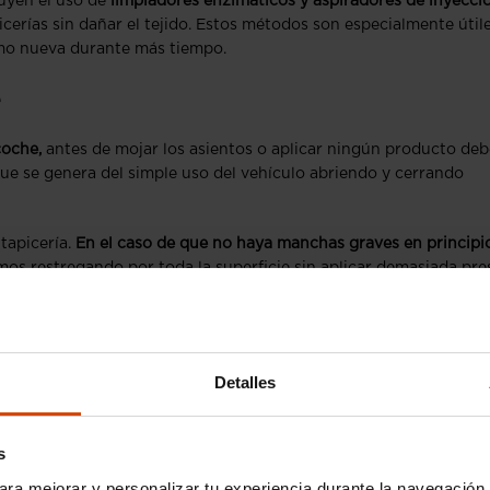
uyen el uso de
limpiadores enzimáticos y aspiradores de inyecci
icerías sin dañar el tejido. Estos métodos son especialmente útil
omo nueva durante más tiempo.
e
coche,
antes de mojar los asientos o aplicar ningún producto deb
que se genera del simple uso del vehículo abriendo y cerrando
 tapicería.
En el caso de que no haya manchas graves en principi
mos restregando por toda la superficie sin aplicar demasiada pre
ste método es aplicable a todo tipo de tapicerías incluidas las de 
izar espuma seca a modo de quitamanchas,
aplicándola unos mi
Detalles
e aplicar de vez en cuando un poco de crema hidratante específic
ría darnos problemas a la larga, pero sin exceder la cantidad y
s
ropa.
ara mejorar y personalizar tu experiencia durante la navegación 