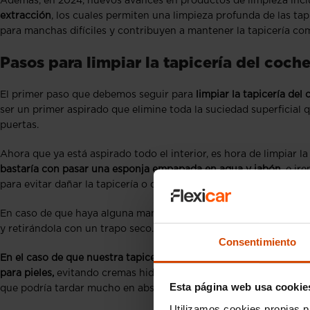
Además, en 2024, nuevos avances en productos de limpieza incl
extracción
, los cuales permiten una limpieza profunda de las tap
para manchas difíciles y contribuyen a mantener la tapicería c
Pasos para limpiar la tapicería del coch
El primer paso que debemos seguir para
limpiar la tapicería del 
ser un primer aspirado que elimine toda la suciedad superficial 
puertas.
Ahora que ya está aspirado todo el interior, es hora de limpiar la
bastaría con pasar una esponja empapada en agua y jabón,
e ire
para evitar dañar la tapicería o que llegue a calar el acolchado, e
En caso de que haya alguna mancha leve,
también podemos util
y retirándola con un trapo seco.
Consentimiento
En el caso de que nuestra tapicería sea de piel, es recomendabl
para pieles,
evitando cremas hidratantes para piel humana que pod
Esta página web usa cookie
que podría tardar mucho en absorverse y podría mancharnos la 
Utilizamos cookies propias p