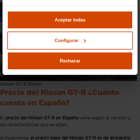
Aceptar todas
Configurar
Rechazar
Nissan GT-R Nismo
Precio del Nissan GT-R ¿Cuánto
cuesta en España?
El
precio del Nissan GT-R en España
varía según la versión y
las características que se elijan.
Actualmente,
el precio base del Nissan GT-R es de alrededor