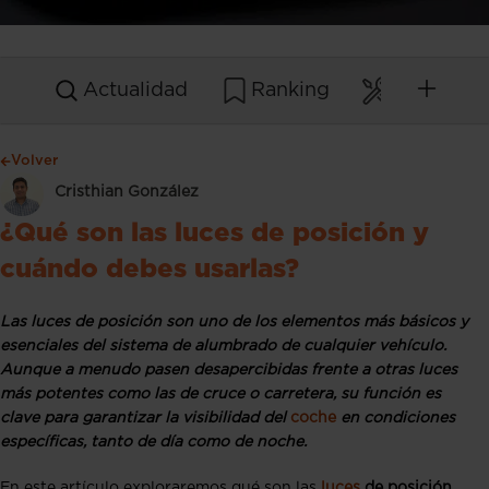
Actualidad
Ranking
Mantenim
Volver
Cristhian González
¿Qué son las luces de posición y
cuándo debes usarlas?
Las luces de posición son uno de los elementos más básicos y
esenciales del sistema de alumbrado de cualquier vehículo.
Aunque a menudo pasen desapercibidas frente a otras luces
más potentes como las de cruce o carretera, su función es
clave para garantizar la visibilidad del
coche
en condiciones
específicas, tanto de día como de noche.
En este artículo exploraremos qué son las
luces
de posición
,