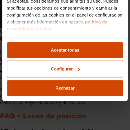
Si aceptas, consideramos que admites su uso. Puedes
modificar tus opciones de consentimiento y cambiar la
configuración de las cookies en el panel de configuración
y obtener más información en nuestra
política de
privacidad y cookies.
El correcto mantenimiento de las luces evita multas
Conclusión
Aceptar todas
Las
luces de posición
son un componente fundamental para
garantizar tu seguridad y la de otros usuarios de la carretera.
Saber cuándo y cómo usarlas, así como mantenerlas en buen
Configurar
estado, es imprescindible para cumplir con la normativa y
evitar sanciones.
Rechazar
Si estás pensando en actualizar tu sistema de alumbrado,
considera opciones como las luces LED homologadas para
disfrutar de mayor eficiencia y durabilidad.
FAQ – Luces de posición