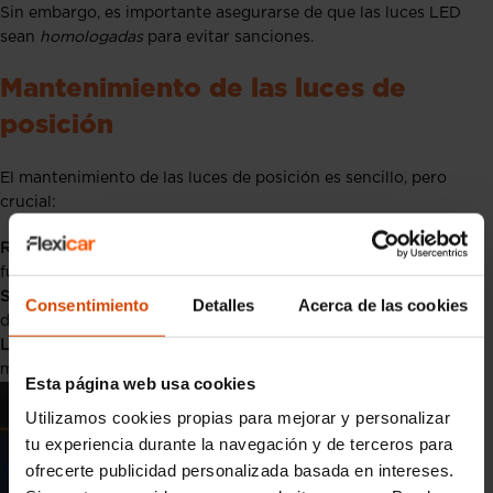
Sin embargo, es importante asegurarse de que las luces LED
sean
homologadas
para evitar sanciones.
Mantenimiento de las luces de
posición
El mantenimiento de las luces de posición es sencillo, pero
crucial:
Revisiones periódicas:
Asegúrate de que todas las luces
funcionan correctamente antes de salir a la carretera.
Sustitución inmediata:
Si una luz deja de funcionar, cámbiala
Consentimiento
Detalles
Acerca de las cookies
de inmediato para evitar multas o riesgos.
Limpieza regular:
Mantén los faros limpios para asegurar la
máxima visibilidad.
Esta página web usa cookies
Utilizamos cookies propias para mejorar y personalizar
tu experiencia durante la navegación y de terceros para
ofrecerte publicidad personalizada basada en intereses.