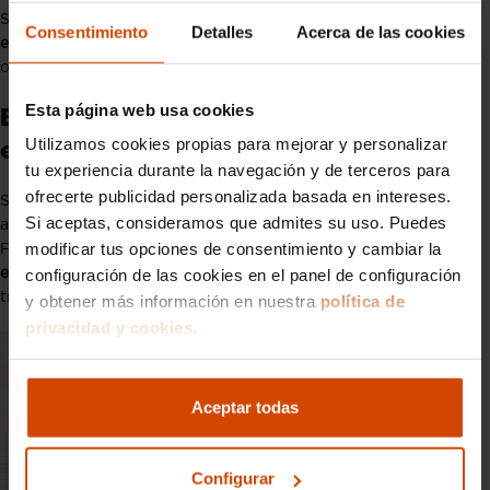
Si dejas pasar el plazo sin pedir prórroga, el vehículo
vuelve a
Consentimiento
Detalles
Acerca de las cookies
estar de alta automáticamente
, y con ello reaparecen todas las
obligaciones: impuesto, seguro e ITV.
Esta página web usa cookies
Baja temporal por robo: un caso
Utilizamos cookies propias para mejorar y personalizar
especial
tu experiencia durante la navegación y de terceros para
ofrecerte publicidad personalizada basada en intereses.
Si el coche ha sido sustraído, la baja temporal se activa
Si aceptas, consideramos que admites su uso. Puedes
automáticamente en cuanto pones la denuncia ante las
modificar tus opciones de consentimiento y cambiar la
Fuerzas y Cuerpos de Seguridad del Estado, y en este caso
no
configuración de las cookies en el panel de configuración
existe el límite de un año
. Cuando recuperes el vehículo, se
tramita el alta de nuevo.
y obtener más información en nuestra
política de
privacidad y cookies.
Aceptar todas
Configurar