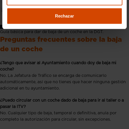
Rechazar
Guía básica para dar de baja de un coche en la DGT.
Preguntas frecuentes sobre la baja
de un coche
¿Tengo que avisar al Ayuntamiento cuando doy de baja mi
coche?
No. La Jefatura de Tráfico se encarga de comunicarlo
automáticamente, así que no tienes que hacer ninguna gestión
adicional en tu ayuntamiento.
¿Puedo circular con un coche dado de baja para ir al taller o a
pasar la ITV?
No. Cualquier tipo de baja, temporal o definitiva, anula por
completo la autorización para circular, sin excepciones.