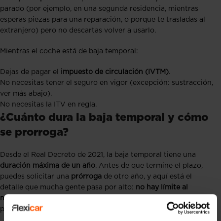
parado (por ejemplo, en una segunda residencia, mientras
esperas piezas para una reparación, o porque te trasladas al
extranjero) pero no descartas volver a usarlo.
Mientras el coche está de baja temporal:
Dejas de pagar el
impuesto de circulación (IVTM)
.
No necesitas tener el seguro en vigor (excepción: sustracción,
ver más abajo).
No necesitas la ITV en regla.
¿Cuánto dura la baja temporal y cómo
se prorroga?
Desde el Real Decreto de 2021, la baja temporal tiene una
duración máxima de un año
. Antes de que termine el plazo,
puedes solicitar una
prórroga
de otro año, y aquí está el
detalle que mucha gente pasa por alto:
no hay límite al
número de prórrogas
que puedes encadenar, siempre que las
pidas
hasta 2 meses antes
de que finalice la baja en curso.