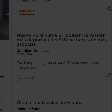
vendedor de coches
Curiosidades
Nuevo Ford Puma ST Edition: la versión
más deportiva del SUV se hace aún más
especial
Cristhian González
07/08/2026
Ford amplía la gama de su SUV más vendido en
Europa con
tos
Actualidad
más
Últimas matrículas en España
Pablo Peñalta
el