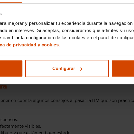
s
ara mejorar y personalizar tu experiencia durante la navegación 
sada en intereses. Si aceptas, consideramos que admites su uso
 cambiar la configuración de las cookies en el panel de configu
ica de privacidad y cookies.
tu coche, la cosa cambia un poco:
 además de la documentación habitual.
Configurar
he (como la carrocería o el motor), también deberás presentar u
ra
 tener en cuenta algunos consejos al pasar la ITV que son práctic
uspensos.
rfectamente visibles.
 dibujo y que están en buen estado.