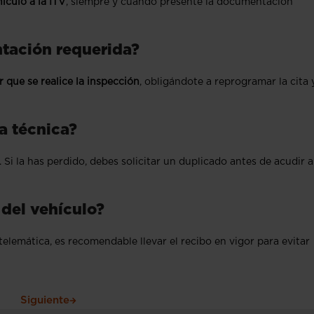
ículo a la ITV
, siempre y cuando presente la documentación
ntación requerida?
 que se realice la inspección
, obligándote a reprogramar la cita 
ha técnica?
 Si la has perdido, debes solicitar un duplicado antes de acudir a
 del vehículo?
lemática, es recomendable llevar el recibo en vigor para evitar
Siguiente