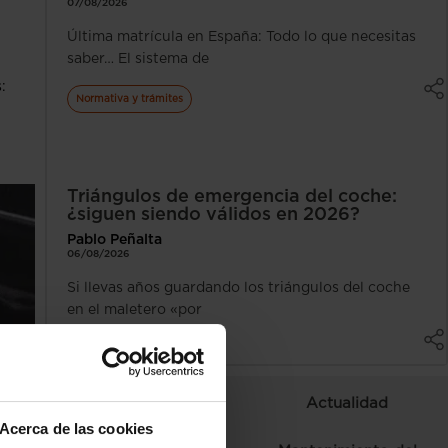
07/08/2026
Última matrícula en España: Todo lo que necesitas
saber… El sistema de
:
Normativa y trámites
Triángulos de emergencia del coche:
¿siguen siendo válidos en 2026?
Pablo Peñalta
06/08/2026
Si llevas años guardando los triángulos del coche
en el maletero «por
Autoescuela
Curiosidades
Actualidad
Acerca de las cookies