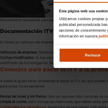
Esta página web usa cookie
Utilizamos cookies propias p
Documentos necesarios para pasar la ITV
publicidad personalizada ba
opciones de consentimiento y
Documentación ITV: Casos especiales
información en nuestra
polít
Si tienes un vehículo de empresa o has hecho modificaciones a 
Vehículos de empresa
: Necesitarás llevar el CIF de la empresa,
Rechazar
Coches modificados
: Si has cambiado algo importante en el coc
certificado de homologación de esas modificaciones.
Consejos para pasar la ITV a la prime
A nadie le gusta tener problemas al pasar la ITV, así que puedes
para evitar inconvenientes:
Revisa las luces y los frenos
: Son las razones más comunes de s
Limpia el coche
: Esto incluye las matrículas, que deben estar pe
Comprueba los neumáticos
: Asegúrate de que tienen suficiente