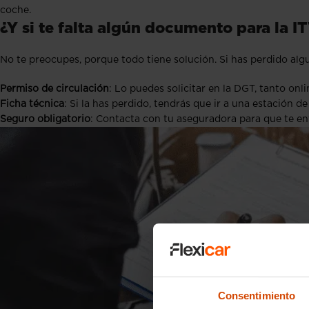
coche.
¿Y si te falta algún documento para la I
No te preocupes, porque todo tiene solución. Si has perdido alg
Permiso de circulación
: Lo puedes solicitar en la DGT, tanto onl
Ficha técnica
: Si la has perdido, tendrás que ir a una estación d
Seguro obligatorio
: Contacta con tu aseguradora para que te en
Consentimiento