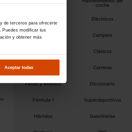
Mantenimiento del
Ranking
coche
Normativa y trámites
Eléctricos
y de terceros para ofrecerte
. Puedes modificar tus
Comparativas
Campers
ración y obtener más
Consejos
Clásicos
Aceptar todas
Autoescuela
Carreras
n
Ferias y eventos
Diccionario
os
Fórmula 1
Superdeportivos
Híbridos
Gasolineras