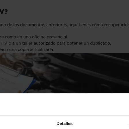
TV?
uno de los documentos anteriores, aquí tienes cómo recuperarlos
ine como en una oficina presencial.
e ITV o a un taller autorizado para obtener un duplicado.
víen una copia actualizada.
Detalles