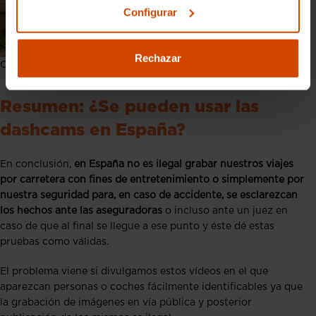
Configurar
Rechazar
Cámara en el coche o dashcam.
Resumen: ¿Se pueden usar las
dashcams en España?
En conclusión,
en España no es ilegal grabar nuestros viajes
por carretera con fines de entretenimiento o simplemente por
nuestra seguridad para, en caso de accidente, se esclarezcan
los hechos ante las aseguradoras
o incluso ante un juez en
caso de que al final se llegue a ese punto y éste dé estas
pruebas como válidas.
El problema viene si divulgamos estos vídeos en el que
aparezcan personas o coches fácilmente identificables ya que
la grabación de imágenes en vía pública y posterior