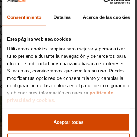
En general
no se suelen aceptar como pruebas en un juicio
oficial,
pero pueden ser beneficiosas en algunos casos como
tratos con aseguradoras o partes amistosos.
Consentimiento
Detalles
Acerca de las cookies
Por tanto,
puede ser interesante tener en cuenta este tipo de
tecnologías
para nuestro vehículo, pero no siempre las
Esta página web usa cookies
podremos usar en un
juicio como prueba gráfica de un delito o
intento de fraude.
Utilizamos cookies propias para mejorar y personalizar
tu experiencia durante la navegación y de terceros para
Sin embargo, como el uso de esa prueba de vídeo queda en
ofrecerte publicidad personalizada basada en intereses.
manos del juez en cuestión si se toma como válida o no,
Si aceptas, consideramos que admites su uso. Puedes
tenerla siempre es un punto positivo, ya no sólo por la
modificar tus opciones de consentimiento y cambiar la
aseguradora, sino para que juegue a nuestro favor en caso de
configuración de las cookies en el panel de configuración
que el altercado no quede esclarecido y se necesite ir a juicio.
y obtener más información en nuestra
política de
privacidad y cookies.
Aceptar todas