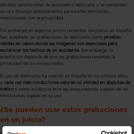
detalles reconocibles de personas o vehículos si el contenido
se va a divulgar públicamente, para evitar sanciones
relacionadas con la privacidad.
Sin embargo, en algunos juicios recientes, los jueces en España
han aceptado las grabaciones de dashcams como
pruebas
válidas en casos donde las imágenes son esenciales para
esclarecer los hechos de un accidente.
Sin embargo, la
aceptación depende de que las grabaciones respeten la
privacidad de los involucrados.
El uso de dashcams ha crecido en España en los últimos años,
y c
ada vez más conductores valoran su utilidad en disputas de
tráfico
y como evidencia ante las aseguradoras, a pesar de las
limitaciones legales en su uso.
¿Se pueden usar estas grabaciones
en un juicio?