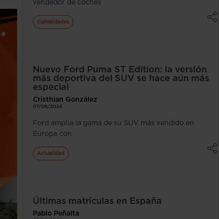
vendedor de coches
Curiosidades
Nuevo Ford Puma ST Edition: la versión
más deportiva del SUV se hace aún más
especial
Cristhian González
07/08/2026
Ford amplía la gama de su SUV más vendido en
Europa con
Actualidad
Últimas matrículas en España
Pablo Peñalta