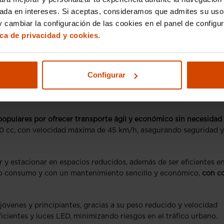
sada en intereses. Si aceptas, consideramos que admites su uso
 cambiar la configuración de las cookies en el panel de configu
ica de privacidad y cookies.
Configurar
in carnet
populares por ofrecer transporte ágil y económico sin necesidad
0 cc, con velocidad máxima de 45 km/h, asegurando seguridad y
 y estacionar en espacios reducidos, además de ser eficientes e
co consumo y con un mantenimiento sencillo y económico,
con c
 jóvenes y principiantes, gracias a su peso reducido y velocidad
cientes y luces LED, minimizando riesgos en el tráfico urbano.