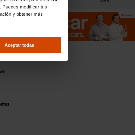
Radares
ZBE
. Puedes modificar tus
ración y obtener más
Aceptar todas
 de
n
ostes