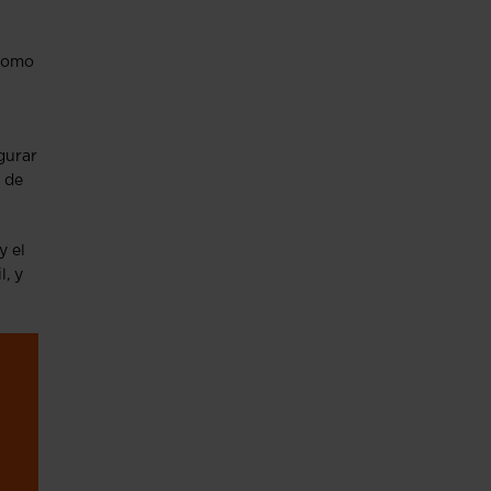
 como
gurar
 de
y el
l, y