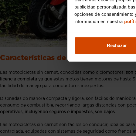
publicidad personalizada ba
opciones de consentimiento y
información en nuestra
polít
Rechazar
Características de las motocicletas s
Las motocicletas sin carnet, conocidas como ciclomotores,
son 
licencia completa
ya que estas motos tienen motores de hasta 5
facilidad de manejo para conductores inexpertos.
Diseñadas de manera compacta y ligera, son fáciles de maniobrar
consumo de combustible, recorriendo largas distancias con po
operativos, incluyendo seguros e impuestos, son bajos
.
Las motocicletas sin carnet son fáciles de conducir, ideales para
controlada, equipadas con sistemas de seguridad como frenos efi