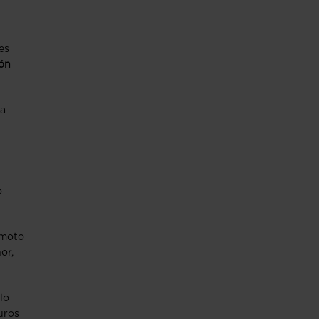
es
ión
ra
o
 moto
or,
lo
uros