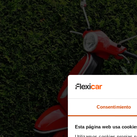
Consentimiento
Esta página web usa cookie
Utilizamos cookies propias p