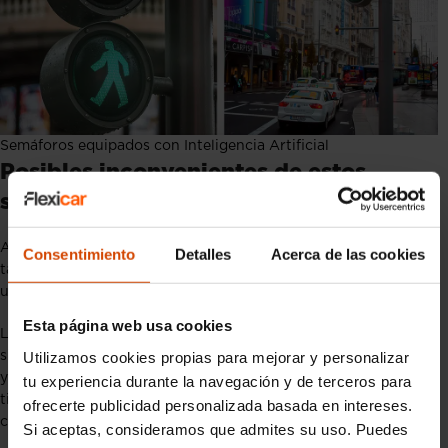
Semáforos equipados con Inteligencia Artificial
Posibles inconvenientes de estos
semáforos
Aunque este tipo de semáforos ofrecen numerosos beneficios,
Consentimiento
Detalles
Acerca de las cookies
también presentan
inconvenientes
que deben considerarse y
uno de los
principales desafíos
es el
coste de implementación
.
Esta página web usa cookies
La instalación de estos sistemas requiere una inversión
Utilizamos cookies propias para mejorar y personalizar
significativa en infraestructura, incluyendo sensores, cámaras
y el software necesario para el procesamiento de datos en
tu experiencia durante la navegación y de terceros para
tiempo real. Este coste puede ser prohibitivo para algunas
ofrecerte publicidad personalizada basada en intereses.
ciudades, especialmente aquellas con presupuestos limitados.
Si aceptas, consideramos que admites su uso. Puedes