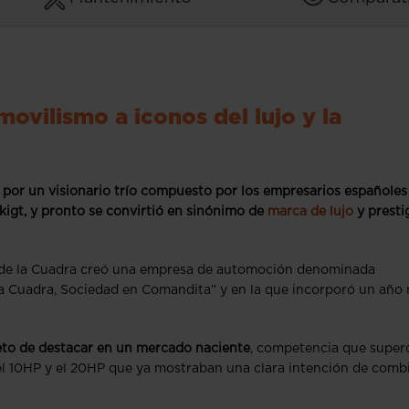
ovilismo a iconos del lujo y la
 por un visionario trío compuesto por los empresarios españoles
kigt, y pronto se convirtió en sinónimo de
marca de lujo
y presti
io de la Cuadra creó una empresa de automoción denominada
a Cuadra, Sociedad en Comandita” y en la que incorporó un año
reto de destacar en un mercado naciente
, competencia que super
 el 10HP y el 20HP que ya mostraban una clara intención de comb