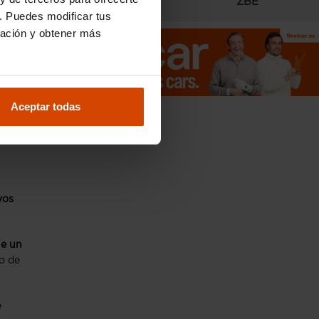
Radares
ZBE
. Puedes modificar tus
ración y obtener más
Aceptar todas
vos
ue un
o de
e