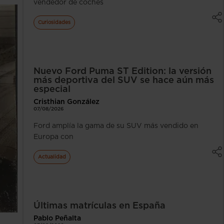
vendedor de coches
Curiosidades
Nuevo Ford Puma ST Edition: la versión
más deportiva del SUV se hace aún más
especial
Cristhian González
07/08/2026
Ford amplía la gama de su SUV más vendido en
Europa con
Actualidad
Últimas matrículas en España
Pablo Peñalta