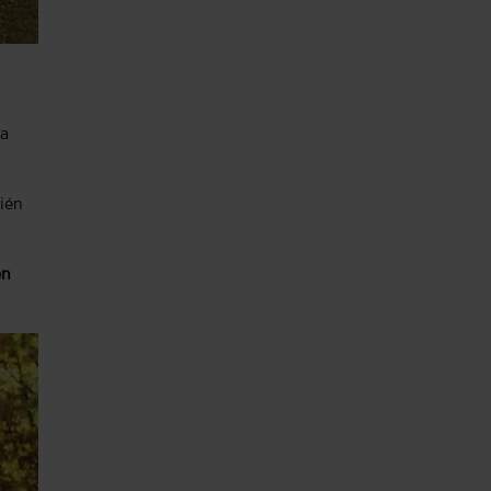
ía
ién
en