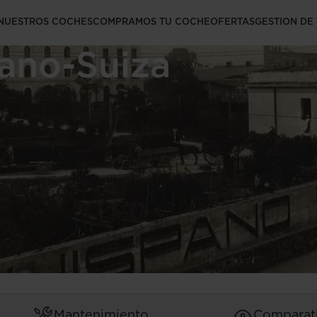
 ruedas: La
NUESTROS COCHES
COMPRAMOS TU COCHE
OFERTAS
GESTION DE
pano-Suiza
Mantenimiento
Comparat