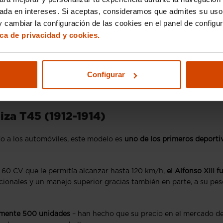
sada en intereses. Si aceptas, consideramos que admites su uso
 cambiar la configuración de las cookies en el panel de configu
ica de privacidad y cookies.
Configurar
iza T45 (1912-1914)
do a los automóviles, este modelo es
uno de los primeros deporti
60 CV que le permitía alcanzar hasta 120 km/h,
el Alfonso XIII f
cionales y un manejo superior gracias también en parte, a su pes
amente 500 unidades
– han hecho que su precio en el mercado d