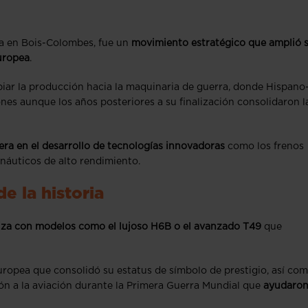
ica en Bois-Colombes, fue un
movimiento estratégico que amplió 
europea
.
biar la producción hacia la maquinaria de guerra, donde Hispano
es aunque los años posteriores a su finalización consolidaron l
ra en el desarrollo de tecnologías innovadoras
como los frenos
onáuticos de alto rendimiento.
e la historia
iza con modelos como el lujoso H6B o el avanzado T49
que
europea que consolidó su estatus de símbolo de prestigio, así com
ón a la aviación durante la Primera Guerra Mundial que
ayudaron