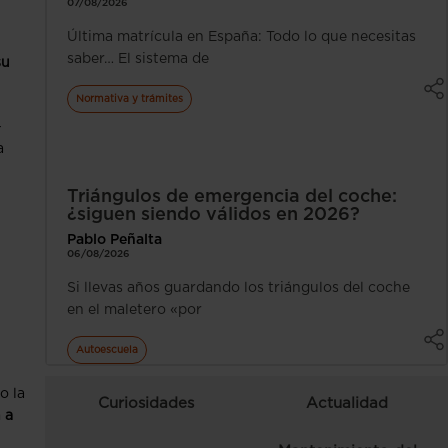
07/08/2026
Última matrícula en España: Todo lo que necesitas
saber… El sistema de
su
Normativa y trámites
-
a
Triángulos de emergencia del coche:
¿siguen siendo válidos en 2026?
Pablo Peñalta
06/08/2026
Si llevas años guardando los triángulos del coche
en el maletero «por
Autoescuela
o la
Curiosidades
Actualidad
 a