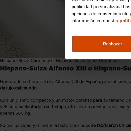
publicidad personalizada ba
opciones de consentimiento y
información en nuestra
polít
Rechazar
Hispano-Suiza Carmen y el Hispano-Suiza Xenia Dubonnet
Hispano-Suiza Alfonso XIII o Hispano-Su
Nombrado en honor al rey Alfonso XIII de España, gran aficiona
de lujo del mundo
.
Con un diseño compacto y un motor potente para su tamaño de 
vehículo adelantado a su tiempo
, ofreciendo prestaciones excep
apenas 660 kg.
Su exclusividad y relevancia histórica – pues
se fabricaron únic