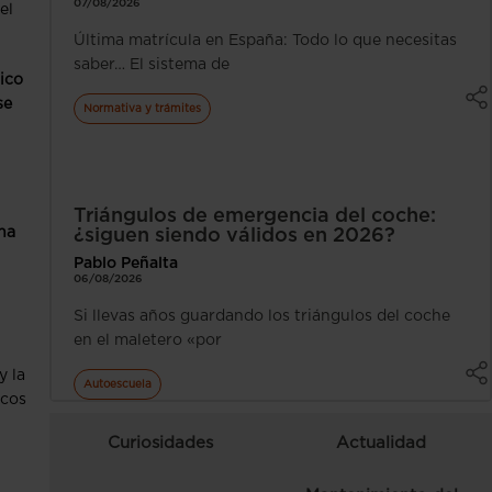
07/08/2026
el
Última matrícula en España: Todo lo que necesitas
saber… El sistema de
ico
se
Normativa y trámites
Triángulos de emergencia del coche:
na
¿siguen siendo válidos en 2026?
Pablo Peñalta
06/08/2026
Si llevas años guardando los triángulos del coche
en el maletero «por
y la
Autoescuela
ocos
Curiosidades
Actualidad