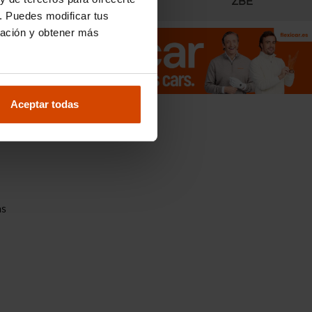
Radares
ZBE
. Puedes modificar tus
ración y obtener más
Aceptar todas
entre
as