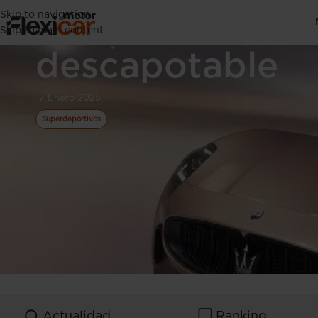
Skip to navigation
Maserati GranCa
Skip to main content
descapotable
7 Enero 2025
Superdeportivos
Actualidad
Ranking