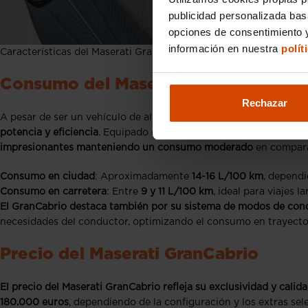
publicidad personalizada ba
opciones de consentimiento y
información en nuestra
polít
Características del Maserati GranCabrio
Consumo del Maserati GranCabrio
Rechazar
A pesar de ser un vehículo de alto rendimiento,
el consumo del M
potencia y eficiencia
. Equipado con un motor V6 o V8 (según la 
impresionantes manteniendo un consumo moderado
en compara
Consumo en ciudad
: Aproximadamente
14-16 L/100 km
, dependi
Consumo en carretera
: Entre
9 y 11 L/100 km
, ideal para viajes 
El GranCabrio destaca también por su sistema de modos de con
necesidades del conductor, optimizando el consumo en trayect
Precio del Maserati GranCabrio
El precio del Maserati GranCabrio refleja su exclusividad y calid
180.000 euros
, dependiendo de la configuración y los extras se