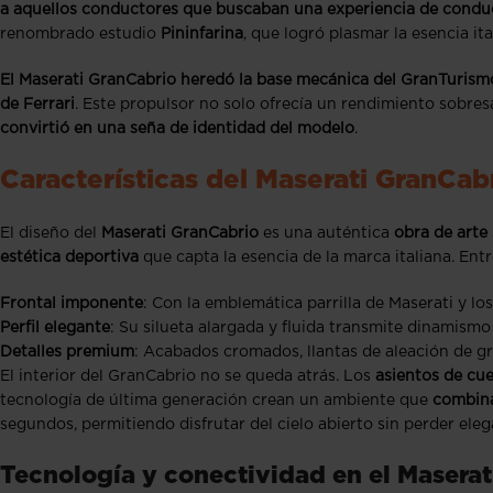
a aquellos conductores que buscaban una experiencia de conduc
renombrado estudio
Pininfarina
, que logró plasmar la esencia ita
El Maserati GranCabrio heredó la base mecánica del GranTurism
de Ferrari
. Este propulsor no solo ofrecía un rendimiento sobres
convirtió en una seña de identidad del modelo
.
Características del Maserati GranCab
El diseño del
Maserati GranCabrio
es una auténtica
obra de arte
estética deportiva
que capta la esencia de la marca italiana. E
Frontal imponente
: Con la emblemática parrilla de Maserati y lo
Perfil elegante
: Su silueta alargada y fluida transmite dinamismo
Detalles premium
: Acabados cromados, llantas de aleación de gr
El interior del GranCabrio no se queda atrás. Los
asientos de cu
tecnología de última generación crean un ambiente que
combina
segundos, permitiendo disfrutar del cielo abierto sin perder eleg
Tecnología y conectividad en el Masera