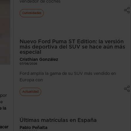
vendedor de coches
Curiosidades
Nuevo Ford Puma ST Edition: la versión
más deportiva del SUV se hace aún más
especial
Cristhian González
07/08/2026
Ford amplía la gama de su SUV más vendido en
Europa con
Actualidad
 por
te
e la
Últimas matrículas en España
facer
Pablo Peñalta