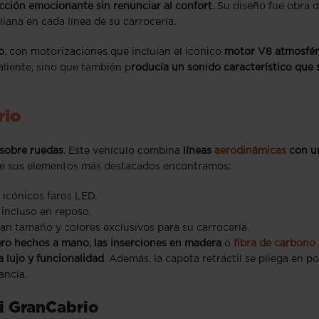
ción emocionante sin renunciar al confort
. Su diseño fue obra d
liana en cada línea de su carrocería.
o
, con motorizaciones que incluían el icónico
motor V8 atmosfér
aliente, sino que también p
roducía un sonido característico que 
rio
 sobre ruedas
. Este vehículo combina
líneas
aerodinámicas
con u
ntre sus elementos más destacados encontramos:
s icónicos faros LED.
 incluso en reposo.
an tamaño y colores exclusivos para su carrocería.
ero hechos a mano, las inserciones en madera
o
fibra de carbono
 lujo y funcionalidad
. Además, la capota retráctil se pliega en p
ancia.
ti GranCabrio