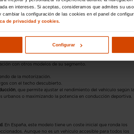
sada en intereses. Si aceptas, consideramos que admites su uso
 cambiar la configuración de las cookies en el panel de configu
ica de privacidad y cookies.
Configurar
aserati GranCabrio se ha optimizado para ofrecer un equilibrio 
versión), este descapotable
puede alcanzar velocidades
ción con otros modelos de su segmento.
endo de la motorización.
largos con el techo descubierto.
ducción
, que permite ajustar el rendimiento del vehículo según l
os urbanos o maximizando la potencia en conducción deportiva.
ad
. En España, este modelo tiene un coste inicial que ronda los
leccionados. Aunque no es un vehículo accesible para todos los