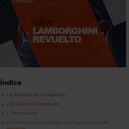
Índice
1. El Revuelto en 60 segundos
2. El sucesor del Aventador
3. Ficha técnica
4. Cómo funciona el híbrido: un V12 y tres motores