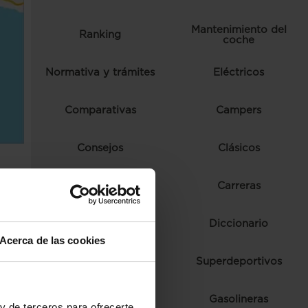
Mantenimiento del
Ranking
coche
Normativa y trámites
Eléctricos
Comparativas
Campers
Consejos
Clásicos
Autoescuela
Carreras
Ferias y eventos
Diccionario
Acerca de las cookies
Fórmula 1
Superdeportivos
Híbridos
Gasolineras
e
y de terceros para ofrecerte