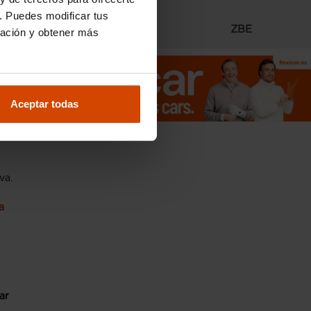
. Puedes modificar tus
Radares
ZBE
ración y obtener más
ieran
Aceptar todas
va.
a
ar