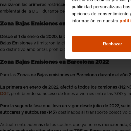
realizaron las primeras restricciones de circulación en Barcelon
publicidad personalizada ba
ambiental de la DGT durante períodos concretos de alta contamin
opciones de consentimiento y
información en nuestra
polít
Zona Bajas Emisiones en Barcelona 2020
Desde el 1 de enero de 2020, la ciudad de Barcelona quiso fijar 
Bajas Emisiones
y limitaron la circulaciójn dentro de la ZBE Ro
Rechazar
de distintivo ambiental, prohibiendo su acceso de lunes a viernes
Zona Bajas Emisiones en Barcelona 2022
Para las
Zonas de Bajas emisiones en Barcelona durante el año 
La primera en enero de 2022, afectó a todos los camiones (N2,N
DGT
,
prohibiendo su acceso de lunes a viernes entre las 7.00 y la
Para la segunda fase que lleva en vigor desde julio de 2022, se i
autocares y autobuses (M3)
destinados al transporte colectivo 
Actualmente además de los coches que ya hemos mencionado,