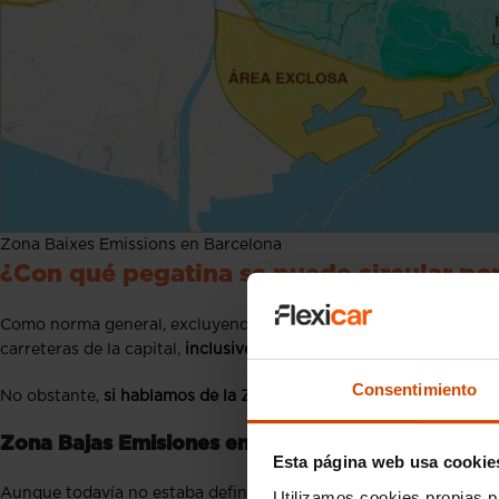
Zona Baixes Emissions en Barcelona
¿Con qué pegatina se puede circular po
Como norma general, excluyendo las
Zonas de Bajas Emisiones 
carreteras de la capital,
inclusive todos aquellos vehículos que 
Consentimiento
No obstante,
si hablamos de la Zona Baixes Emissions (ZBE), la c
Zona Bajas Emisiones en Barcelona 2019
Esta página web usa cookie
Aunque todavía no estaba definida totalmente la zona geográfic
Utilizamos cookies propias p