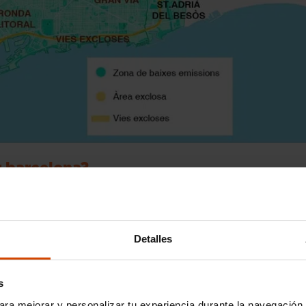
r barcelona?
en Barcelona,
pueden circular todo tipo de vehículos por las
no porten
pegatina de la DGT
.
Detalles
osa es muy distinta y hemos atravesado varias fases.
s
a y no se había estipulado una normativa concreta,
ya en 2019 s
ara mejorar y personalizar tu experiencia durante la navegación 