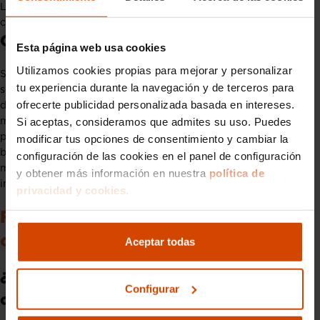
Lo mejor es seguir los consejos para solicitar el duplicado del
carnet de conducir
Conclusión
Esta página web usa cookies
Utilizamos cookies propias para mejorar y personalizar
Solicitar un duplicado del carnet de conducir es un proceso
tu experiencia durante la navegación y de terceros para
sencillo si sigues los pasos adecuados y cuentas con la
ofrecerte publicidad personalizada basada en intereses.
documentación necesaria. Ya sea presencialmente, en línea o
Si aceptas, consideramos que admites su uso. Puedes
mediante un gestor, asegúrate de realizar el trámite lo antes
posible para evitar inconvenientes. Mantener tu carnet en
modificar tus opciones de consentimiento y cambiar la
buen estado y accesible es fundamental para garantizar tu
configuración de las cookies en el panel de configuración
movilidad y cumplir con la normativa de tráfico en España, no
y obtener más información en nuestra
política de
importa si tienes el carnet nacional o el
carnet internacional
.
privacidad y cookies.
FAQ – Duplicado del carnet de
conducir
Aceptar todas
¿Qué es un duplicado del carnet de
Configurar
conducir?