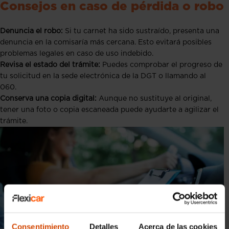
Consejos en caso de pérdida o robo
Denuncia el robo:
Si tu carnet ha sido sustraído, presenta una
denuncia en la comisaría más cercana. Esto evitará posibles
problemas legales en caso de uso indebido.
Revisa el estado del trámite:
Puedes comprobar el progreso de
tu solicitud en la sede electrónica de la DGT o llamando al
060.
Conserva una copia digital:
Aunque no sustituye al original,
tener una foto o copia escaneada puede ayudarte a agilizar el
trámite.
Consentimiento
Detalles
Acerca de las cookies