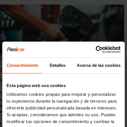
Diésel o gasolina, ¿cuál es mejor?
Consentimiento
Detalles
Acerca de las cookies
Cambio en la tendencia de precios
en diésel y gasolina
Esta página web usa cookies
Tal y como hemos mencionado anteriormente, históricamente,
Utilizamos cookies propias para mejorar y personalizar
e
l precio de repostar diésel siempre ha sido ligeramente más
tu experiencia durante la navegación y de terceros para
económico que el repostaje de gasolina, en torno a un 5%-10%
ofrecerte publicidad personalizada basada en intereses.
más barato.
Si aceptas, consideramos que admites su uso. Puedes
modificar tus opciones de consentimiento y cambiar la
No obstante, con la subida generalizada del precio de los