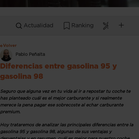
Actualidad
Ranking
Mantenim
Volver
Pablo Peñalta
Diferencias entre gasolina 95 y
gasolina 98
Seguro que alguna vez en tu vida al ir a repostar tu coche te
has planteado cuál es el mejor carburante y si realmente
merece la pena pagar ese sobrecoste al echar carburante
premium.
Hoy trataremos de analizar las principales diferencias entre la
gasolina 95 y gasolina 98, algunas de sus ventajas y
desventajas y en resumen, cuál es mejor para nuestro coche.