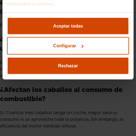
¿Cómo se convierten los kilovatios
privacidad y cookies.
(kW) en caballos de vapor (CV)?
Aceptar todas
Para pasar de kW a CV, multiplica los kW por
1,36
.
¿Cuántos caballos son necesarios para
Configurar
un coche potente?
Depende del tipo de coche y su uso. Para una conducción
Rechazar
normal, entre
100 y 150 CV
es suficiente. Para coches
deportivos, lo ideal es más de
200 CV
.
¿Afectan los caballos al consumo de
combustible?
Sí. Cuantos más caballos tenga un coche, mayor será su
consumo si se aprovecha toda la potencia. Sin embargo, la
eficiencia del motor también influye.