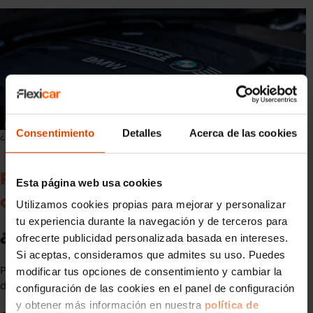
Consentimiento
Detalles
Acerca de las cookies
¿Qué son los caballos (CV) de un coche?
Preguntas frecuentes sobre
Esta página web usa cookies
caballos de un coche
Utilizamos cookies propias para mejorar y personalizar
tu experiencia durante la navegación y de terceros para
¿Cuántos caballos tiene mi coche?
ofrecerte publicidad personalizada basada en intereses.
Si aceptas, consideramos que admites su uso. Puedes
modificar tus opciones de consentimiento y cambiar la
Puedes consultar la ficha técnica de tu coche o buscar en la
documentación de la DGT.
configuración de las cookies en el panel de configuración
y obtener más información en nuestra
política de