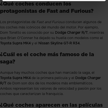
¿Qué coches conducen los
protagonistas de Fast and Furious?
Los protagonistas de
Fast and Furious
conducen algunos de
los coches más icónicos del mundo del motor. Por ejemplo,
Dom Toretto es conocido por su
Dodge Charger R/T
, mientras
que Brian O’Conner ha dejado su huella con modelos como el
Toyota Supra MK4
y el
Nissan Skyline GT-R R34
.
¿Cuál es el coche más famoso de la
saga?
Aunque hay muchos coches que han marcado la saga, el
Toyota Supra MK4
de la primera película y el
Dodge Charger
R/T
de Dom son dos de los modelos más emblemáticos.
Ambos representan los valores de velocidad y pasión por los
coches que caracterizan la franquicia.
¿Qué coches aparecen en las películas