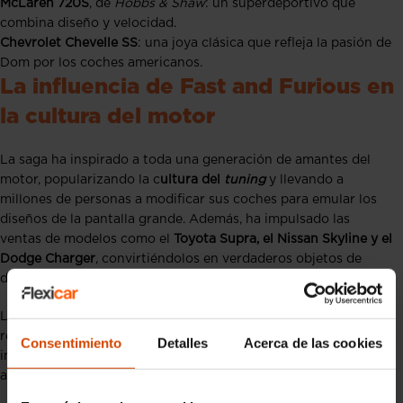
McLaren 720S
, de
Hobbs & Shaw
: un superdeportivo que
combina diseño y velocidad.
Chevrolet Chevelle SS
: una joya clásica que refleja la pasión de
Dom por los coches americanos.
La influencia de Fast and Furious en
la cultura del motor
La saga ha inspirado a toda una generación de amantes del
motor, popularizando la c
ultura del
tuning
y llevando a
millones de personas a modificar sus coches para emular los
diseños de la pantalla grande. Además, ha impulsado las
ventas de modelos como el
Toyota Supra, el Nissan Skyline y el
Dodge Charger
, convirtiéndolos en verdaderos objetos de
deseo.
Los eventos y exposiciones dedicados a
Fast and Furious
reúnen cada año a miles de fans y coches personalizados
Consentimiento
Detalles
Acerca de las cookies
inspirados en la saga, consolidando su legado en la industria
automovilística.