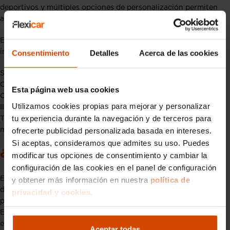
deportivos y múltiples opciones de personalización permiten
adaptar el interior al gusto del cliente.
En materia de seguridad, además del blindaje, puede
incorporar:
Consentimiento
Detalles
Acerca de las cookies
Sistema de filtrado de aire contra agentes químicos
Comunicaciones encriptadas
Esta página web usa cookies
Cámaras de visión periférica
Utilizamos cookies propias para mejorar y personalizar
Iluminación exterior táctica
tu experiencia durante la navegación y de terceros para
Todo está pensado para ofrecer una experiencia exclusiva y, al
ofrecerte publicidad personalizada basada en intereses.
mismo tiempo, extremadamente segura.
Si aceptas, consideramos que admites su uso. Puedes
¿Para quién es el Rezvani Tank?
modificar tus opciones de consentimiento y cambiar la
configuración de las cookies en el panel de configuración
El
Rezvani Tank
no es un SUV para todos los públicos. Está
y obtener más información en nuestra
política de
dirigido a clientes que buscan exclusividad, máxima
privacidad y cookies.
protección y un vehículo diferente a cualquier otro.
Empresarios, personalidades públicas o amantes de los coches
extremos encuentran en este modelo una propuesta sin rival
Aceptar todas