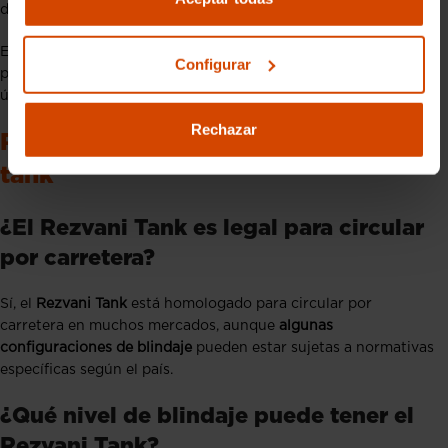
directo.
Eso sí, su producción limitada y su alto nivel de
Configurar
personalización hacen que cada unidad sea prácticamente
única.
Rechazar
Preguntas frecuentes sobre rezvani
tank
¿El Rezvani Tank es legal para circular
por carretera?
Sí, el
Rezvani Tank
está homologado para circular por
carretera en muchos mercados, aunque
algunas
configuraciones de blindaje
pueden estar sujetas a normativas
específicas según el país.
¿Qué nivel de blindaje puede tener el
Rezvani Tank?