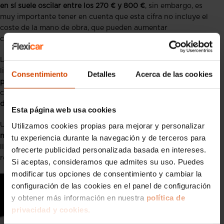
en sí suele oscilar entre los 270 € y 800 €
, sin embargo, es
muy importante tener en cuenta que esta cifra no incluye el
coste de la mano de obra, que pueden aumentar
considerablemente la factura final.
La reparación del cigüeñal no es algo que deba tomarse a la
ligera ya que es un
procedimiento técnico que requiere de
Consentimiento
Detalles
Acerca de las cookies
profesionales cualificados
para asegurar que se realiza
correctamente al tratarse de una de las
piezas fundamentales
del motor
.
Esta página web usa cookies
Utilizamos cookies propias para mejorar y personalizar
Un cigüeñal defectuoso puede causar
serios problemas en el
motor, como un desequilibrio en el movimiento
, lo que podría
tu experiencia durante la navegación y de terceros para
llevar a fallos mecánicos más graves que lleven a una
ofrecerte publicidad personalizada basada en intereses.
reparación más costosa como un
cambio de motor completo
.
Si aceptas, consideramos que admites su uso. Puedes
modificar tus opciones de consentimiento y cambiar la
configuración de las cookies en el panel de configuración
y obtener más información en nuestra
política de
privacidad y cookies.