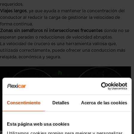
requeridos.
Viajes largos
, ya que ayuda a mantener la concentración del
conductor al reducir la carga de gestionar la velocidad de
forma continua.
Zonas sin semáforos ni intersecciones frecuentes
donde no se
esperan paradas o reducciones de velocidad abruptas.
La velocidad de crucero es una herramienta valiosa que,
utilizada correctamente, puede ofrecer una conducción más
relajada, económica y segura.
Consentimiento
Detalles
Acerca de las cookies
Esta página web usa cookies
Utilizamos cookies propias para mejorar y personalizar