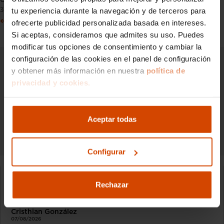
Control de crucero
tu experiencia durante la navegación y de terceros para
30 Abril 2024
Anterior
Siguiente
ofrecerte publicidad personalizada basada en intereses.
Si aceptas, consideramos que admites su uso. Puedes
modificar tus opciones de consentimiento y cambiar la
configuración de las cookies en el panel de configuración
y obtener más información en nuestra
política de
Síguenos en nuestras redes sociales para
privacidad y cookies.
estar informado de todo el mundo del
motor.
Aceptar todas
Configurar
Destacados
Rechazar
De dónde son los coches MG
Cristhian González
07/08/2026