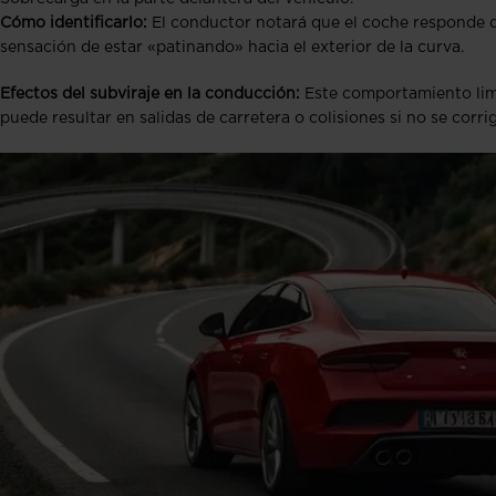
Cómo identificarlo:
El conductor notará que el coche responde de
sensación de estar «patinando» hacia el exterior de la curva.
Efectos del subviraje en la conducción:
Este comportamiento limi
puede resultar en salidas de carretera o colisiones si no se cor