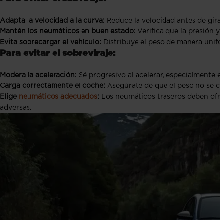
Adapta la velocidad a la curva:
Reduce la velocidad antes de gira
Mantén los neumáticos en buen estado:
Verifica que la presión 
Evita sobrecargar el vehículo:
Distribuye el peso de manera unif
Para evitar el sobreviraje:
Modera la aceleración:
Sé progresivo al acelerar, especialmente 
Carga correctamente el coche:
Asegúrate de que el peso no se c
Elige
neumáticos adecuados
:
Los neumáticos traseros deben ofr
adversas.