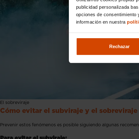
publicidad personalizada ba
opciones de consentimiento y
información en nuestra
polít
Rechazar
El sobreviraje
Cómo evitar el subviraje y el sobreviraje
Prevenir estos fenómenos es posible siguiendo algunas recomen
Para evitar el subviraje: