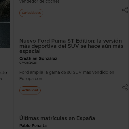
vendedor de coches
Curiosidades
Nuevo Ford Puma ST Edition: la versión
más deportiva del SUV se hace aún más
especial
Cristhian González
07/08/2026
Ford amplía la gama de su SUV más vendido en
ecto
Europa con
n
Actualidad
Últimas matrículas en España
Pablo Peñalta