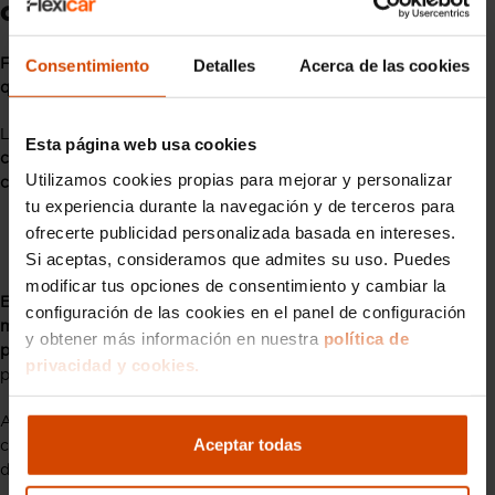
Conexión negativa (-)
Consentimiento
Detalles
Acerca de las cookies
Finalizada la revisión de la conexión positiva, ahora sólo nos
queda cerrar el circuito negativo con el cable negro.
Lo primero que tenemos que hacer es
coger un extremo del
Esta página web usa cookies
cable negativo y colocarlo en el borne negativo de la batería
Utilizamos cookies propias para mejorar y personalizar
cargada.
tu experiencia durante la navegación y de terceros para
CUIDADO:
ofrecerte publicidad personalizada basada en intereses.
El otro extremo del cable negro (-) nunca se conecta al polo
Si aceptas, consideramos que admites su uso. Puedes
negativo de la batería descargada.
modificar tus opciones de consentimiento y cambiar la
El otro extremo negativo debe ir enganchado a alguna parte
configuración de las cookies en el panel de configuración
metálica del coche descargado como el bastidor, el chasis o el
y obtener más información en nuestra
política de
propio bloque del motor,
pero nunca en la batería ni en una
privacidad y cookies.
posición cercana a ella.
Ahora sólo queda revisar todo el circuito y comprobar que los
Aceptar todas
cables estén correctamente fijados y sin riesgo de
desconectarse.