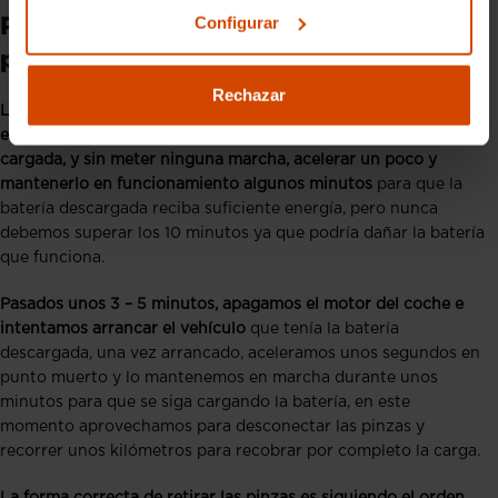
Configurar
Paso 4: Arrancar el coche con las
pinzas
Rechazar
Llegó el momento de arrancar el coche con las pinzas, para
ello debemos encender el motor del coche con la batería
cargada, y sin meter ninguna marcha, acelerar un poco y
mantenerlo en funcionamiento algunos minutos
para que la
batería descargada reciba suficiente energía, pero nunca
debemos superar los 10 minutos ya que podría dañar la batería
que funciona.
Pasados unos 3 – 5 minutos, apagamos el motor del coche e
intentamos arrancar el vehículo
que tenía la batería
descargada, una vez arrancado, aceleramos unos segundos en
punto muerto y lo mantenemos en marcha durante unos
minutos para que se siga cargando la batería, en este
momento aprovechamos para desconectar las pinzas y
recorrer unos kilómetros para recobrar por completo la carga.
La forma correcta de retirar las pinzas es siguiendo el orden