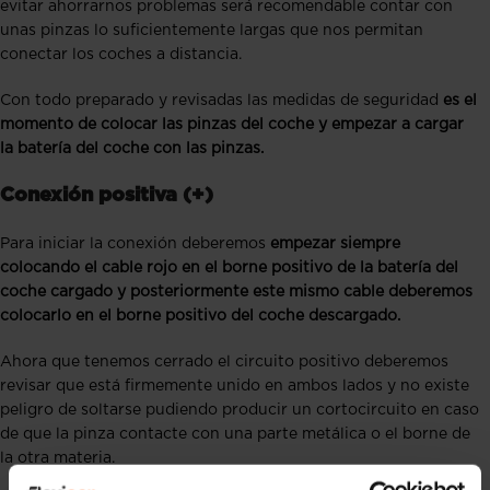
evitar ahorrarnos problemas será recomendable contar con
unas pinzas lo suficientemente largas que nos permitan
conectar los coches a distancia.
Con todo preparado y revisadas las medidas de seguridad
es el
momento de colocar las pinzas del coche y empezar a cargar
la batería del coche con las pinzas.
Conexión positiva (+)
Para iniciar la conexión deberemos
empezar siempre
colocando el cable rojo en el borne positivo de la batería del
coche cargado y posteriormente este mismo cable deberemos
colocarlo en el borne positivo del coche descargado.
Ahora que tenemos cerrado el circuito positivo deberemos
revisar que está firmemente unido en ambos lados y no existe
peligro de soltarse pudiendo producir un cortocircuito en caso
de que la pinza contacte con una parte metálica o el borne de
la otra materia.