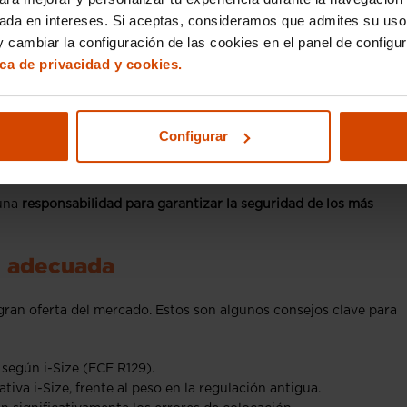
sada en intereses. Si aceptas, consideramos que admites su uso
 cambiar la configuración de las cookies en el panel de configu
ica de privacidad y cookies.
ativa de sillas de coche
nfantil puede acarrear sanciones graves. Las multas oscilan entr
Configurar
, si un agente detecta que el menor no viaja en un sistema de
subsane la infracción.
 una
responsabilidad para garantizar la seguridad de los más
he adecuada
a gran oferta del mercado. Estos son algunos consejos clave para
según i-Size (ECE R129).
ativa i-Size, frente al peso en la regulación antigua.