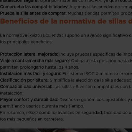
Instalación segura:
Opta por sistemas con ISOFIX, ya que reducen
Comprueba las compatibilidades:
Algunas sillas pueden no ser a
Prueba la silla antes de comprar:
Muchas tiendas permiten probar e
Beneficios de la normativa de sillas 
La normativa i-Size (ECE R129) supone un avance significativo e
los principales beneficios:
Protección lateral mejorada:
Incluye pruebas específicas de impa
Viaje a contramarcha más seguro:
Obliga a esta posición hasta l
permiten prolongarlo hasta los 4 años.
Instalación más fácil y segura:
El sistema ISOFIX minimiza errores
Clasificación por altura:
Simplifica la elección de la silla adecu
Compatibilidad universal:
Las sillas i-Size son compatibles con 
instalación.
Mayor confort y durabilidad:
Diseños ergonómicos, ajustables y m
permitiendo usarlas durante más tiempo.
En resumen, i-Size combina avances en seguridad, facilidad de u
los más pequeños en carretera.