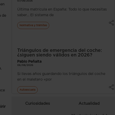
07/08/2026
 en
Última matrícula en España: Todo lo que necesitas
saber… El sistema de
a de
Normativa y trámites
Triángulos de emergencia del coche:
¿siguen siendo válidos en 2026?
Pablo Peñalta
06/08/2026
,
Si llevas años guardando los triángulos del coche
en el maletero «por
Autoescuela
uce
Curiosidades
Actualidad
irir