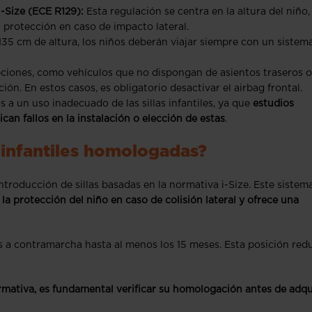
i-Size (ECE R129):
Esta regulación se centra en la altura del niño,
a protección en caso de impacto lateral.
135 cm de altura, los niños deberán viajar siempre con un sistem
ciones, como vehículos que no dispongan de asientos traseros o
n. En estos casos, es obligatorio desactivar el airbag frontal.
 a un uso inadecuado de las sillas infantiles, ya que
estudios
an fallos en la instalación o elección de estas
.
s infantiles homologadas?
troducción de sillas basadas en la normativa i-Size. Este sistema
la protección del niño en caso de colisión lateral y ofrece una
las a contramarcha hasta al menos los 15 meses. Esta posición red
rmativa, es fundamental verificar su homologación antes de adqu