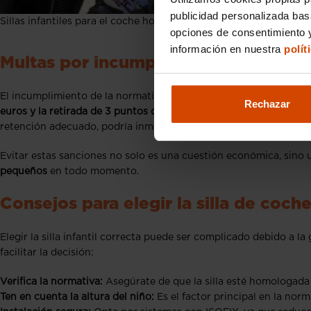
publicidad personalizada ba
Sillas infantiles para el coche homologadas
opciones de consentimiento y
información en nuestra
polít
Multas por incumplimiento de la norm
El incumplimiento de la normativa sobre sistemas de retención i
Rechazar
euros y la retirada de 3 puntos del carnet de conducir
. Asimismo
retención adecuado, podría inmovilizar el vehículo hasta que se 
Evitar estas sanciones no solo es una cuestión económica, sino
pequeños
en todo momento.
Consejos para elegir la silla de coc
Elegir la silla infantil correcta puede ser complicado debido a l
facilitar la decisión:
Verifica la normativa:
Asegúrate de que la silla esté homologada 
Ten en cuenta la altura del niño:
Es el factor principal en la norm