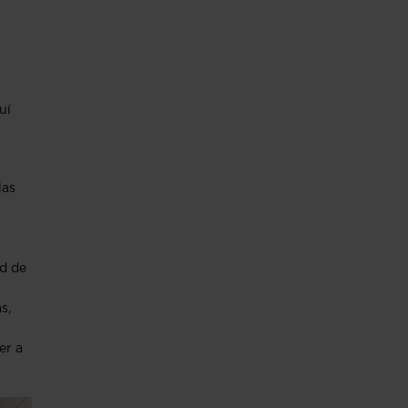
uí
las
ad de
s,
er a