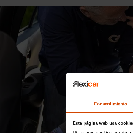
Consentimiento
Esta página web usa cookie
Utilizamos cookies propias p