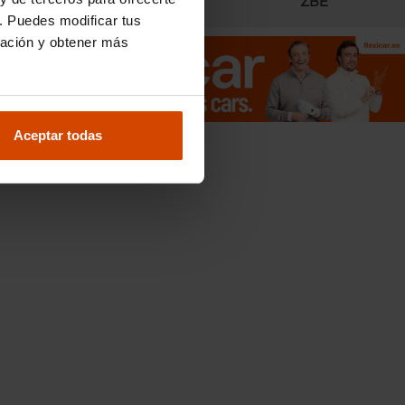
Radares
ZBE
. Puedes modificar tus
ración y obtener más
e
200
Aceptar todas