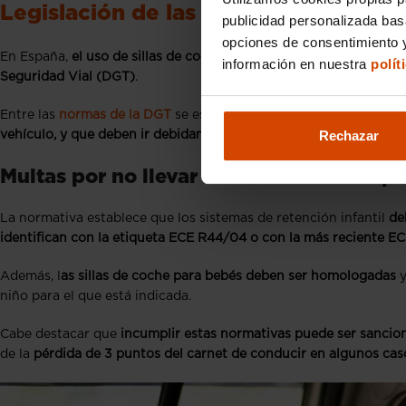
Legislación de las sillas de coche p
publicidad personalizada ba
opciones de consentimiento y
En España,
el uso de sillas de coche para bebés es obligatorio d
información en nuestra
polít
Seguridad Vial (DGT)
.
Entre las
normas de la DGT
se establece que
los niños menores de
Rechazar
vehículo, y que deben ir debidamente sujetos con el sistema de r
Multas por no llevar una correcta silla p
La normativa establece que los sistemas de retención infantil
de
identifican con la etiqueta ECE R44/04 o con la más reciente ECE
Además, l
as sillas de coche para bebés deben ser homologadas
y
niño para el que está indicada.
Cabe destacar que
incumplir estas normativas puede ser sancion
de la
pérdida de 3 puntos del carnet de conducir en algunos cas