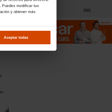
. Puedes modificar tus
Radares
ZBE
ración y obtener más
del
Aceptar todas
ra.
el
ás