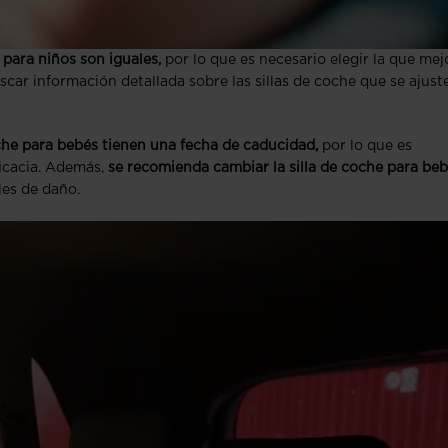
e para niños son iguales,
por lo que es necesario elegir la que mej
car información detallada sobre las sillas de coche que se ajust
he para bebés tienen una fecha de caducidad,
por lo que es
icacia. Además,
se recomienda cambiar la silla de coche para be
les de daño.