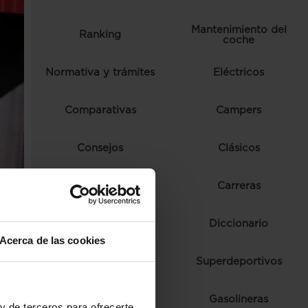
Mantenimiento del
Ranking
coche
Normativa y trámites
Eléctricos
Comparativas
Campers
Consejos
Clásicos
Autoescuela
Carreras
Ferias y eventos
Diccionario
Acerca de las cookies
Fórmula 1
Superdeportivos
Híbridos
Gasolineras
y de terceros para ofrecerte