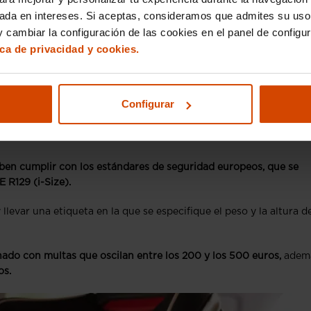
ara bebés en España
sada en intereses. Si aceptas, consideramos que admites su uso
 cambiar la configuración de las cookies en el panel de configu
esde el año 2005,
y su uso está regulado por la
Ley de Tráfico y
ica de privacidad y cookies.
 135 centímetros de estatura deben viajar en el asiento trasero 
Configurar
etención infantil que les corresponda según su edad, peso y altu
ara bebés
ben cumplir con los estándares de seguridad europeos, que se
 R129 (i-Size).
 llevar una etiqueta en la que se especifique el peso y la altura d
ado con multas que oscilan entre los 200 y los 500 euros,
adem
os.