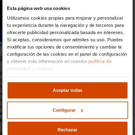
Esta página web usa cookies
Utilizamos cookies propias para mejorar y personalizar
tu experiencia durante la navegación y de terceros para
ofrecerte publicidad personalizada basada en intereses.
Si aceptas, consideramos que admites su uso. Puedes
Interior del Bugatti Bolide
modificar tus opciones de consentimiento y cambiar la
configuración de las cookies en el panel de configuración
Precio del Bugatti Bolide
y obtener más información en nuestra
política de
privacidad y cookies.
El
Bugatti Bolide
es una obra maestra de la ingeniería y, como
tal, tiene un precio acorde a su exclusividad y rendimiento. El
fabricante anunció que solo se producirán
40 unidades
, cada
Aceptar todas
una con un precio estimado de
4 millones de euros
. Este
elevado precio refleja no solo el coste de los materiales y la
ingeniería de alta tecnología involucrada en su construcción
,
Configurar
sino también la exclusividad y el prestigio asociados con
poseer un Bugatti.
Rechazar
Curiosidades del Bugatti Bolide