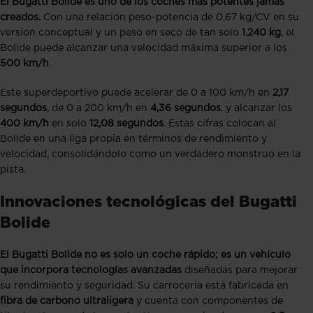
El Bugatti Bolide es uno de los coches más potentes jamás
creados.
Con una relación peso-potencia de 0,67 kg/CV en su
versión conceptual y un peso en seco de tan solo
1.240 kg
, el
Bolide puede alcanzar una velocidad máxima superior a los
500 km/h
.
Este superdeportivo puede acelerar de 0 a 100 km/h en
2,17
segundos
, de 0 a 200 km/h en
4,36 segundos
, y alcanzar los
400 km/h
en solo
12,08 segundos
. Estas cifras colocan al
Bolide en una liga propia en términos de rendimiento y
velocidad, consolidándolo como un verdadero monstruo en la
pista.
Innovaciones tecnológicas del Bugatti
Bolide
El Bugatti Bolide no es solo un coche rápido; es un vehículo
que incorpora tecnologías avanzadas
diseñadas para mejorar
su rendimiento y seguridad. Su carrocería está fabricada en
fibra de carbono ultraligera
y cuenta con componentes de