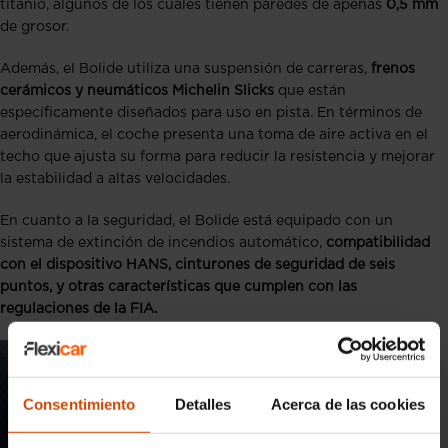
titanio, algunos de los cuales tienen paredes de apenas
0,5 mm
de grosor.
Además, el Bolide utiliza una suspensión de carreras,
frenos
cerámicos y neumáticos Michelin Slicks
que están
específicamente diseñados para uso en pista. En términos de
aerodinámica, el coche presenta una toma de aire activa en el
techo que ajusta su forma para reducir la resistencia y mejorar
la estabilidad a altas velocidades.
En cuanto a la seguridad, el Bolide está equipado con un
sistema de extinción de incendios automático,
compatibilidad
con el dispositivo HANS, cinturones de seguridad de seis
puntos, y otras características que cumplen con las
regulaciones de la FIA.
Consentimiento
Detalles
Acerca de las cookies