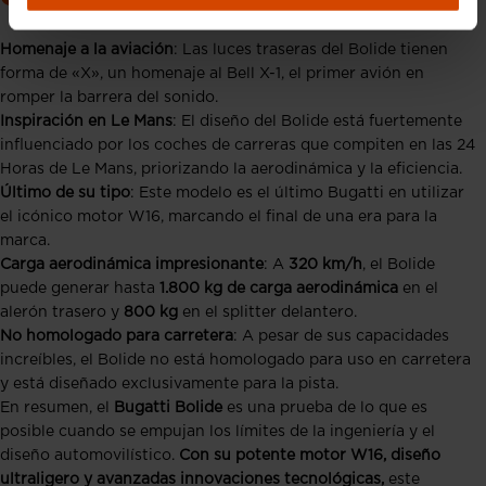
Homenaje a la aviación
: Las luces traseras del Bolide tienen
forma de «X», un homenaje al Bell X-1, el primer avión en
romper la barrera del sonido.
Inspiración en Le Mans
: El diseño del Bolide está fuertemente
influenciado por los coches de carreras que compiten en las 24
Horas de Le Mans, priorizando la aerodinámica y la eficiencia.
Último de su tipo
: Este modelo es el último Bugatti en utilizar
el icónico motor W16, marcando el final de una era para la
marca.
Carga aerodinámica impresionante
: A
320 km/h
, el Bolide
puede generar hasta
1.800 kg de carga aerodinámica
en el
alerón trasero y
800 kg
en el splitter delantero.
No homologado para carretera
: A pesar de sus capacidades
increíbles, el Bolide no está homologado para uso en carretera
y está diseñado exclusivamente para la pista.
En resumen, el
Bugatti Bolide
es una prueba de lo que es
posible cuando se empujan los límites de la ingeniería y el
diseño automovilístico.
Con su potente motor W16, diseño
ultraligero y avanzadas innovaciones tecnológicas,
este