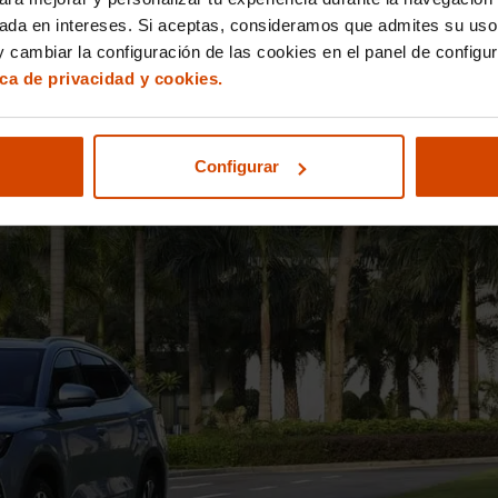
uye Tus Sueños – es una de las
marcas de coches chinos más gr
sada en intereses. Si aceptas, consideramos que admites su uso
enen una presencia considerable en el mercado europeo con autob
 cambiar la configuración de las cookies en el panel de configu
ctricos para consumidores con
compactos como el BYD Dolphin,
ica de privacidad y cookies.
, con sistemas de baterías altamente eficientes y una
autonomía 
a comenzado a invertir en redes de recarga para facilitar y pro
Configurar