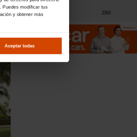
andes
. Puedes modificar tus
uses
Radares
ZBE
ración y obtener más
 SUV
que
mover
Aceptar todas