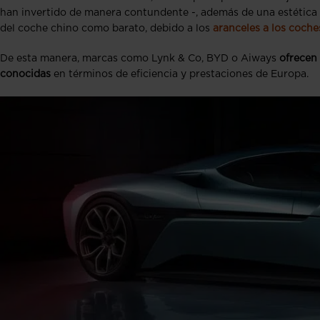
han invertido de manera contundente -, además de una estética 
del coche chino como barato, debido a los
aranceles a los coche
De esta manera, marcas como Lynk & Co, BYD o Aiways
ofrecen
conocidas
en términos de eficiencia y prestaciones de Europa.