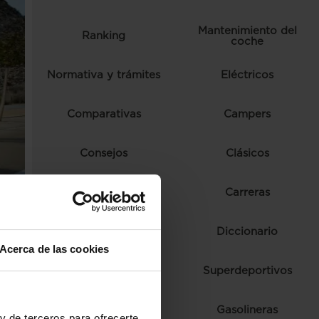
Mantenimiento del
Ranking
coche
Normativa y trámites
Eléctricos
Comparativas
Campers
Consejos
Clásicos
Autoescuela
Carreras
Ferias y eventos
Diccionario
Acerca de las cookies
Fórmula 1
Superdeportivos
Híbridos
Gasolineras
y de terceros para ofrecerte