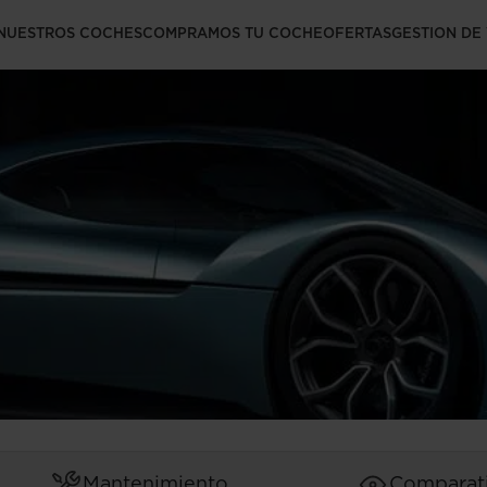
os coches chinos a
NUESTROS COCHES
COMPRAMOS TU COCHE
OFERTAS
GESTION DE
Mantenimiento
Comparat