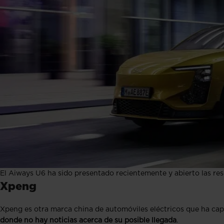
El Aiways U6 ha sido presentado recientemente y abierto las re
Xpeng
Xpeng es otra marca china de automóviles eléctricos que ha ca
donde no hay noticias acerca de su posible llegada
.