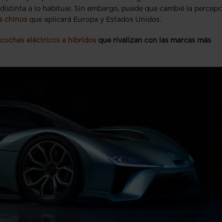
distinta a lo habitual. Sin embargo, puede que cambié la percep
s chinos
que aplicará Europa y Estados Unidos.
coches eléctricos e híbridos
que rivalizan con las marcas más