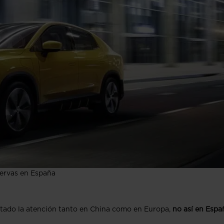
servas en España
ptado la atención tanto en China como en Europa,
no así en Espa