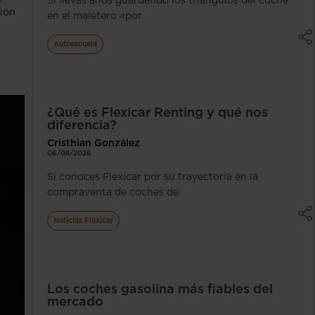
Si llevas años guardando los triángulos del coche
ción
en el maletero «por
Autoescuela
¿Qué es Flexicar Renting y qué nos
diferencia?
Cristhian González
06/08/2026
Si conoces Flexicar por su trayectoria en la
compraventa de coches de
Noticias Flexicar
Los coches gasolina más fiables del
mercado