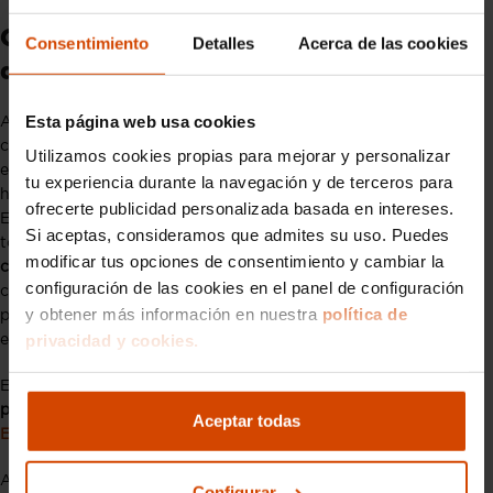
Coches históricos y las nuevas Zonas
Consentimiento
Detalles
Acerca de las cookies
de Bajas Emisiones
Esta página web usa cookies
A pesar de las normativas restrictivas, los propietarios de
coches históricos pueden solicitar una etiqueta ambiental
Utilizamos cookies propias para mejorar y personalizar
especial, permitiendo que los vehículos catalogados como
tu experiencia durante la navegación y de terceros para
históricos
circulen en ciertas Zonas de Bajas Emisiones (ZBE)
.
ofrecerte publicidad personalizada basada en intereses.
Esta etiqueta, emitida por la DGT, no está disponible para
Si aceptas, consideramos que admites su uso. Puedes
todos los coches clásicos, sino
solo para aquellos que cumplan
modificar tus opciones de consentimiento y cambiar la
con los requisitos específicos
de antigüedad, originalidad y
configuración de las cookies en el panel de configuración
conservación. Así, se garantiza que solo los coches con valor
y obtener más información en nuestra
política de
patrimonial y uso ocasional puedan beneficiarse de esta
privacidad y cookies.
exención.
En España, los
coches históricos enfrentan un nuevo
panorama con la implementación de las
Zonas de Bajas
Aceptar todas
Emisiones
en ciudades de más de 50.000 habitantes.
A pesar de las restricciones generales de circulación en estas
Configurar