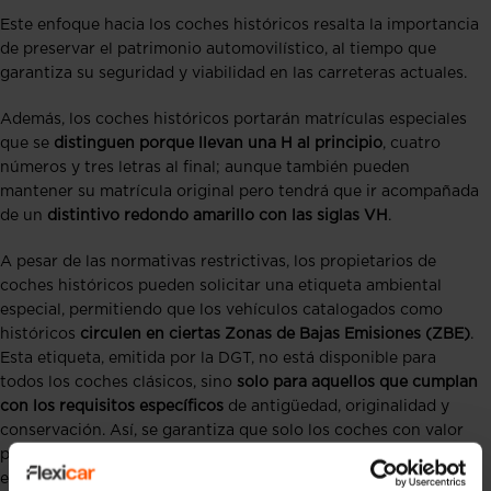
Este enfoque hacia los coches históricos resalta la importancia
de preservar el patrimonio automovilístico, al tiempo que
garantiza su seguridad y viabilidad en las carreteras actuales.
Además, los coches históricos portarán matrículas especiales
que se
distinguen porque llevan una H al principio
, cuatro
números y tres letras al final; aunque también pueden
mantener su matrícula original pero tendrá que ir acompañada
de un
distintivo redondo amarillo con las siglas VH
.
A pesar de las normativas restrictivas, los propietarios de
coches históricos pueden solicitar una etiqueta ambiental
especial, permitiendo que los vehículos catalogados como
históricos
circulen en ciertas Zonas de Bajas Emisiones (ZBE)
.
Esta etiqueta, emitida por la DGT, no está disponible para
todos los coches clásicos, sino
solo para aquellos que cumplan
con los requisitos específicos
de antigüedad, originalidad y
conservación. Así, se garantiza que solo los coches con valor
patrimonial y uso ocasional puedan beneficiarse de esta
exención.