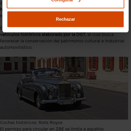
zonas, los
ayuntamientos permitirán la circulación de coches
históricos
, definidos con las características que hemos
mencionado a lo largo del artículo.
Rechazar
Este permiso forma parte de un
nuevo reglamento sobre
vehículos históricos elaborado por la DGT
, el cual busca
favorecer la conservación del patrimonio cultural e industrial
automovilístico.
Coches históricos: Rolls Royce
El permiso para circular en ZBE se limita a aquellos