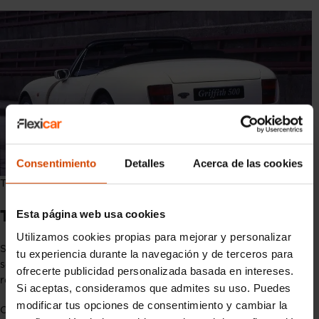
Consentimiento
Detalles
Acerca de las cookies
TVR Griffith
Esta página web usa cookies
TVR Chimaera (1992-2003)
Utilizamos cookies propias para mejorar y personalizar
Similar en espíritu al Griffith, el Chimaera estaba diseñado para
tu experiencia durante la navegación y de terceros para
ser un gran turismo más cómodo, pero sin sacrificar el
ofrecerte publicidad personalizada basada en intereses.
rendimiento.
Si aceptas, consideramos que admites su uso. Puedes
modificar tus opciones de consentimiento y cambiar la
Con motores V8 que iban desde los 4.0 hasta los 5.0 litros, el