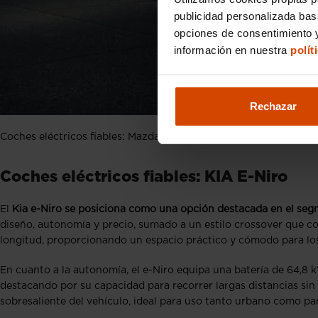
publicidad personalizada ba
opciones de consentimiento y
información en nuestra
polít
Rechazar
Coches eléctricos fiables: Mazda MX-30
Coches eléctricos fiables: KIA E-Niro
El
Kia e-Niro se posiciona como una opción destacada en el segm
diseño, autonomía y precio, sumado a un estilo crossover que 
longitud, proporcionando un espacio práctico y cómodo para los
En cuanto a la autonomía, el e-Niro equipa una batería de 64,8
destacando por su capacidad para recorrer largas distancias sin
sobresaliente del vehículo, ideal para uso tanto urbano como par