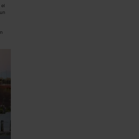
 el
 un
ón