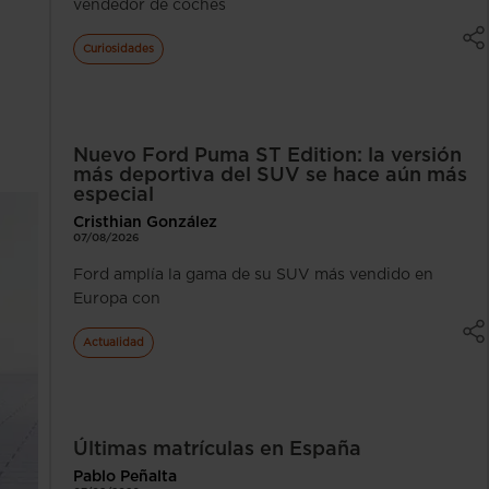
vendedor de coches
Curiosidades
Nuevo Ford Puma ST Edition: la versión
más deportiva del SUV se hace aún más
especial
Cristhian González
07/08/2026
Ford amplía la gama de su SUV más vendido en
Europa con
Actualidad
Últimas matrículas en España
Pablo Peñalta