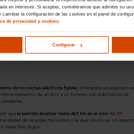
sada en intereses. Si aceptas, consideramos que admites su uso
 cambiar la configuración de las cookies en el panel de configu
ica de privacidad y cookies.
Configurar
ento de los coches eléctricos fiables
, ofreciendo un equilibrio e
combina elementos de un SUV y un turismo, con 4,42 metros de
 pasajeros.
 kWh que
le permite alcanzar hasta 463 km en el ciclo
WLTP
,
 necesidad de recargas frecuentes y es que resulta ser un aspect
a viajes más largos.