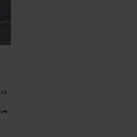
kWh,
r en