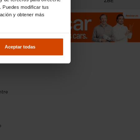
Radares
ZBE
. Puedes modificar tus
ración y obtener más
Aceptar todas
ntre
o