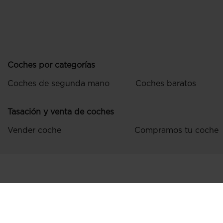
Coches por categorías
Coches de segunda mano
Coches baratos
Tasación y venta de coches
Vender coche
Compramos tu coche
Política de 