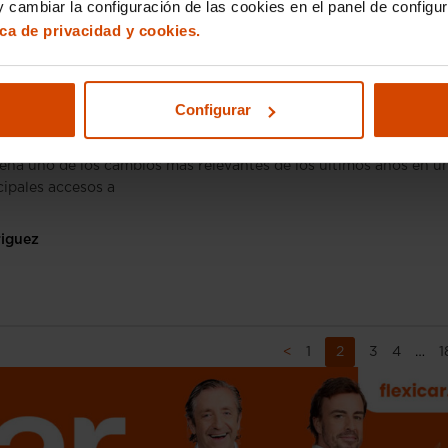
 cambiar la configuración de las cookies en el panel de configu
riguez
ica de privacidad y cookies.
icos
Configurar
us-VAO A-2: horarios, accesos y vehículos autoriza
rena uno de los cambios más relevantes de los últimos años en u
cipales accesos a
riguez
<
1
2
3
4
…
1