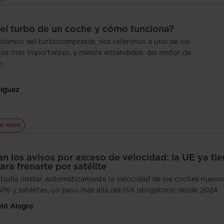
el turbo de un coche y cómo funciona?
lamos del turbocompresor, nos referimos a uno de los
s más importantes, y menos entendidos, del motor de
n
riguez
el motor
n los avisos por exceso de velocidad: la UE ya ti
para frenarte por satélite
studia limitar automáticamente la velocidad de los coches nuevo
S y satélites, un paso más allá del ISA obligatorio desde 2024.
eló Alegre