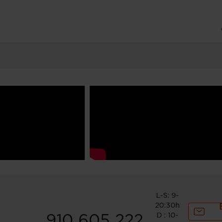
L-S: 9-
20:30h
D : 10-
910 605 222