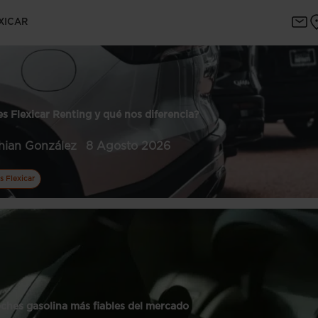
XICAR
s Flexicar Renting y qué nos diferencia?
thian González
8 Agosto 2026
s Flexicar
ches gasolina más fiables del mercado