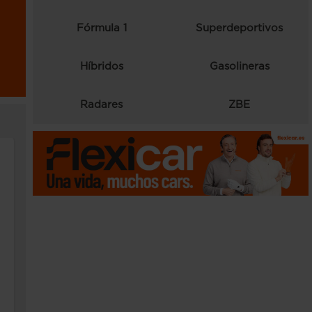
Fórmula 1
Superdeportivos
Híbridos
Gasolineras
Radares
ZBE
Dacia Striker: el nuevo crossover familiar que
Dacia ha vuelto a sorprender al mercado. Después del éxito 
Cristhian González
09/07/2026
Actualidad