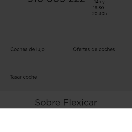
14h y
16:30-
20:30h
Coches de lujo
Ofertas de coches
Tasar coche
Sobre Flexicar
Delegaciones
Opiniones sobre Flexicar
Contacto
privacidad
|
Aviso legal
|
Uso de cookies