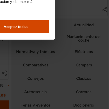
ración y obtener más
El Dacia Sandman es
Campers
Curiosidades
Actualidad
Aceptar todas
dos
Mantenimiento del
Ranking
coche
no
Normativa y trámites
Eléctricos
Comparativas
Campers
Consejos
Clásicos
88
>
Autoescuela
Carreras
Ferias y eventos
Diccionario