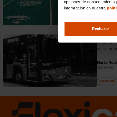
opciones de consentimiento y
Marta Rod
04/08/2026
información en nuestra
polít
Coches eléctr
Rechazar
Carril B
La A-2 est
de los prin
Marta Rod
03/08/2026
Actualidad