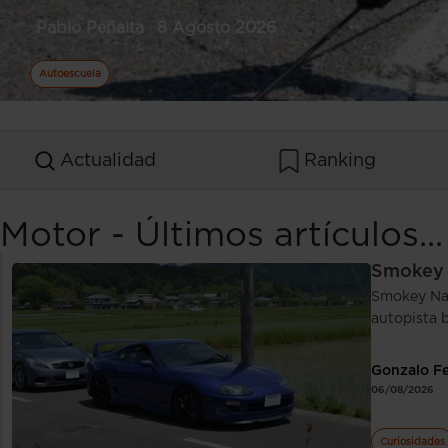
Pablo Peñalta
8 Agosto 2026
Autoescuela
Actualidad
Ranking
Motor - Últimos artículos...
Smokey 
Smokey Nag
autopista b
Gonzalo F
06/08/2026
Curiosidades