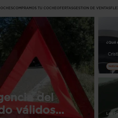
COCHES
COMPRAMOS TU COCHE
OFERTAS
GESTION DE VENTAS
FLE
¿Qué e
Cris
Noticia
gencia del
ndo válidos…
Los co