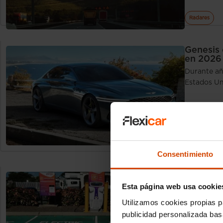
Radares
Genesis 
en 2026
Durante añ
Estados Un
Gonzalo F
04/08/2026
Actualidad
Consentimiento
El preci
Esta página web usa cookie
La batería 
entre 6.00
Utilizamos cookies propias p
publicidad personalizada ba