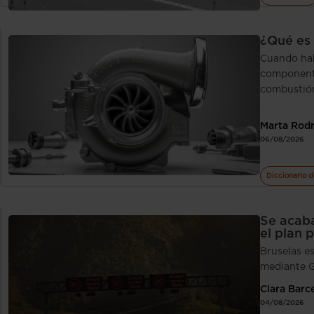
¿Qué es 
Cuando hab
componente
combustió
Marta Rod
06/08/2026
Diccionario d
Se acaba
el plan 
Bruselas e
mediante GP
Clara Barc
04/08/2026